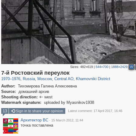
Sizes:
482×619
|
544×700
|
1888×2429
W
319,780
1,406,450
159,978
8,286
29,243
5,916
19,394
722
7-й Ростовский переулок
1970
–
1976
,
Russia
,
Moscow
,
Central AO
,
Khamovniki District
Author:
Тихомирова Галина Алексеевна
Source:
домашний архив
Shooting direction:
west

Watermark signature:
uploaded by Myasnikov1938
13
Sign in to share your opinion
Latest comment: 17 April 2017, 16:46
Архитектор ВС
·
15 March 2012, 11:44
точка поставлена