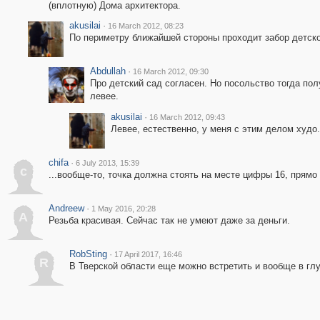
(вплотную) Дома архитектора.
akusilai
·
16 March 2012, 08:23
По периметру ближайшей стороны проходит забор детско
Abdullah
·
16 March 2012, 09:30
Про детский сад согласен. Но посольство тогда пол
левее.
akusilai
·
16 March 2012, 09:43
Левее, естественно, у меня с этим делом худо.
chifa
·
6 July 2013, 15:39
c
...вообще-то, точка должна стоять на месте цифры 16, прямо 
Andreew
·
1 May 2016, 20:28
A
Резьба красивая. Сейчас так не умеют даже за деньги.
RobSting
·
17 April 2017, 16:46
R
В Тверской области еще можно встретить и вообще в глу