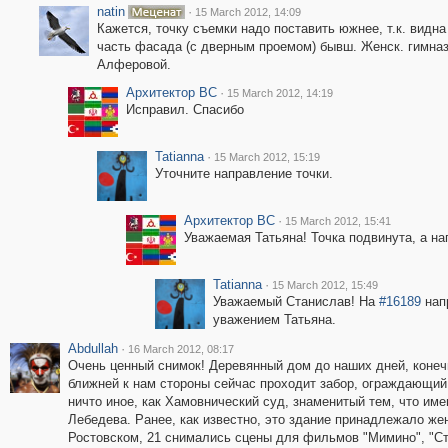
natin
·
15 March 2012, 14:09
Кажется, точку съемки надо поставить южнее, т.к. видна
часть фасада (с дверным проемом) бывш. Женск. гимна
Алферовой.
Архитектор ВС
·
15 March 2012, 14:19
Исправил. Спасибо
Tatianna
·
15 March 2012, 15:19
Уточните направление точки.
Архитектор ВС
·
15 March 2012, 15:41
Уважаемая Татьяна! Точка подвинута, а н
Tatianna
·
15 March 2012, 15:49
Уважаемый Станислав! На
#16189
напр
уважением Татьяна.
Abdullah
·
16 March 2012, 08:17
Очень ценный снимок! Деревянный дом до наших дней, конечно
ближней к нам стороны сейчас проходит забор, ограждающий 
ничто иное, как Хамовнический суд, знаменитый тем, что име
Лебедева. Ранее, как известно, это здание принадлежало же
Ростовском, 21 снимались сцены для фильмов "Мимино", "Стар