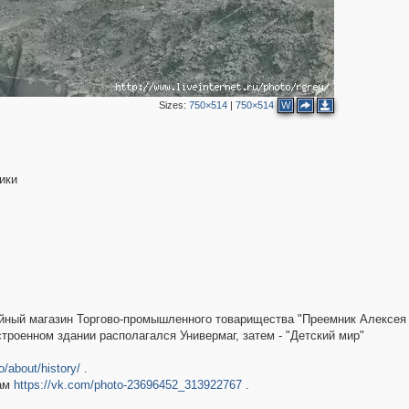
Sizes:
750×514
|
750×514
W
ики
айный магазин Торгово-промышленного товарищества "Преемник Алексея
строенном здании располагался Универмаг, затем - "Детский мир"
o/about/history/
.
там
https://vk.com/photo-23696452_313922767
.