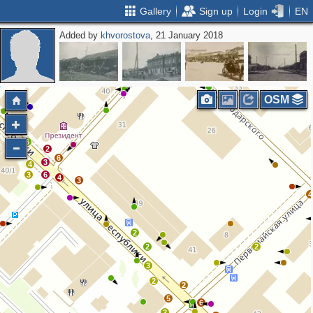
Gallery
Sign up
Login
EN
Added by
khvorostova
, 21 January 2018
OSM
10
6
2
6
3
4
3
6
4
3
4
2
2
2
3
2
2
5
6
2