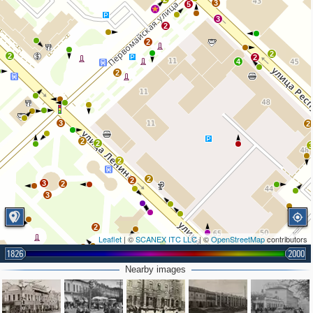
3
5
3
2
2
2
2
2
4
2
3
2
2
2
2
2
2
3
2
3
2
Leaflet
| ©
SCANEX ITC LLC
| ©
OpenStreetMap
contributors
2
2
1826
2000
2
Nearby images