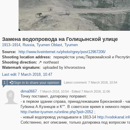
1,406,803
5,940
45
29,243
4,136
9
Замена водопровода на Голицынской улице
1913
–
1914
,
Russia
,
Tyumen Oblast
,
Tyumen
Source:
http://www.liveinternet.ru/photo/rgrey/post12967206/
Shooting location address:
перекрёсток улиц Первомайской и Республ
Shooting direction:
northeast

Watermark signature:
uploaded by khvorostova
Last edit 7 March 2018, 10:47
1
Sign in to share your opinion
Latest comment: 7 March 2018, 10:54
dima0667
·
·
7 March 2018, 10:54
Edited 7 March 2018, 11:06
d
Точку поставил, датировку поправил:
- в первом здании справа, принадлежавшем Брюхановой - ч
Губкина А.Кузнецов и К°". В советское время в немного пере
http://writer-tyumen.ru/online.php?pid=2052
;
- новый водопровод укладывали в 1913-14
http://vodokanal.inf
Собственно, вот описание, только датировка под вопросом 