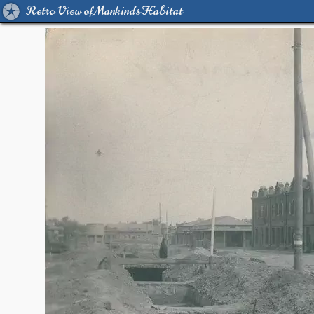
Retro View of Mankind's Habitat