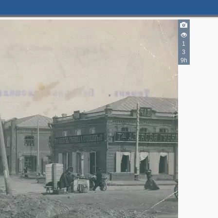
1
3
9h
2
3
4
2