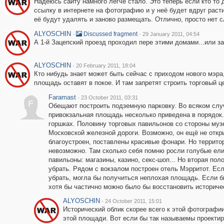
Надеюсь сайту намного легче стало. Это теперь если кто то 
ссылку в интернете на фотографию и у неё будет вдруг расти
её будут удалять и заново размещать. Отлично, просто нет 
ALYOSCHIN
·
·
Discussed fragment
29 January 2011, 04:54
А 1-й Зацепский проезд проходил пере этими домами...или з
ALYOSCHIN
·
20 February 2011, 18:04
Кто нибудь знает может быть сейчас с приходом нового мэра
площадь оставят в покое. И там запретят строить торговый ц
Faramast
·
23 October 2011, 03:31
F
Обещают построить подземную парковку. Во всяком слу
привокзальная площадь несколько приведена в порядок.
горшках. Половину торговых павильонов со стороны муз
Московской железной дороги. Возможно, он ещё не откры
благоустроен, поставлены красивые фонари. Но террито
невозможно. Там сколько себя помню росли голубые ели
павильоны: магазины, казино, секс-шоп... Но вторая пол
убрать. Рядом с вокзалом построен отель Мэрритот. Есл
убрать, могла бы получиться неплохая площадь. Если б
хотя бы частично можно было бы восстановить историче
ALYOSCHIN
·
24 October 2011, 15:01
Исторический облик скорее всего к этой фотографи
этой площади. Вот если бы так называемы проекти