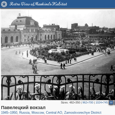
Retro View of Mankind's Habitat
Sizes:
482×350
|
962×700
|
1024×745
W
319,716
1,405,768
159,930
8,286
29,243
5,916
6,190
211
Павелецкий вокзал
1945
–
1950
,
Russia
,
Moscow
,
Central AO
,
Zamoskvorechye District