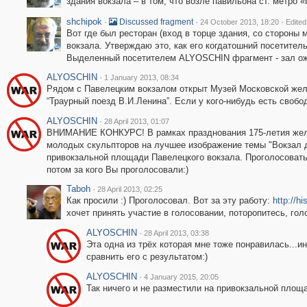
здания вокзала – в том, что возле павильона ст. метро 
shchipok
·
·
·
Discussed fragment
24 October 2013, 18:20
Edited
Вот где был ресторан (вход в торце здания, со стороны 
вокзала. Утверждаю это, как его когдатошний посетитель 
Выделенный посетителем ALYOSCHIN фрагмент - зал ожи
ALYOSCHIN
·
1 January 2013, 08:34
Рядом с Павелецким вокзалом открыт Музей Московской желе
“Траурный поезд В.И.Ленина”. Если у кого-нибудь есть свобо
ALYOSCHIN
·
28 April 2013, 01:07
ВНИМАНИЕ КОНКУРС! В рамках празднования 175-летия желе
молодых скульпторов на лучшее изображение темы "Вокзал 
привокзальной площади Павелецкого вокзала. Проголосоват
потом за кого Вы проголосовали:)
Taboh
·
28 April 2013, 02:25
Как просили :) Проголосовал. Вот за эту работу:
http://h
хочет принять участие в голосовании, поторопитесь, гол
ALYOSCHIN
·
28 April 2013, 03:38
Эта одна из трёх которая мне тоже понравилась...и
сравнить его с результатом:)
ALYOSCHIN
·
4 January 2015, 20:05
Так ничего и не разместили на привокзальной площа