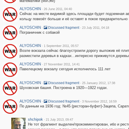
математики (МИЭМ)
ALYOSCHIN
·
26 June 2011, 04:40
Сейчас на месте видимой здесь площади будет подземная а
кольцу повезёт больше и её оставят в покое предварительно 
ALYOSCHIN
·
·
Discussed fragment
23 July 2011, 04:18
Пограничник с собакой
ALYOSCHIN
·
1 September 2011, 05:57
Возле вокзала сейчас благоустроили дорогу выложив её плит
разместили деревья в кадках...интересно приживутся деревья
ALYOSCHIN
·
27 November 2011, 14:41
Павелецкому вокзалу сегодня исполнилось 111 лет
ALYOSCHIN
·
·
Discussed fragment
25 January 2012, 17:38
Шуховская башня. Построена в 1920—1922 годах.
ALYOSCHIN
·
·
Discussed fragment
3 November 2012, 16:59
По данным на 1936 год: №45 (ресторан-буфет)-Зацепа, Сарато
shchipok
·
21 July 2013, 09:47
Не тот фрагмент выделен/прокомментирован, ибо и рест