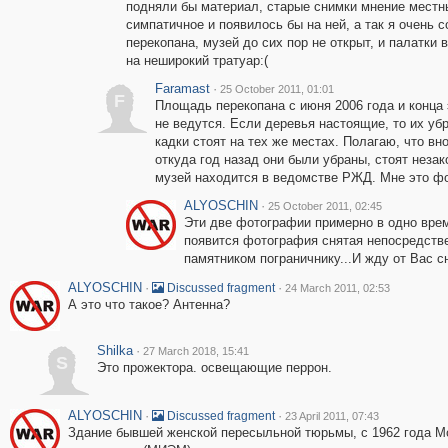
подняли бы материал, старые снимки мнение местны
симпатичное и появилось бы на ней, а так я очень 
перекопана, музей до сих пор не открыт, и палатки
на неширокий тратуар:(
Faramast
·
25 October 2011, 01:01
F
Площадь перекопана с июня 2006 года и конца 
не ведутся. Если деревья настоящие, то их уб
кадки стоят на тех же местах. Полагаю, что в
откуда год назад они были убраны, стоят незак
музей находится в ведомстве РЖД. Мне это ф
ALYOSCHIN
·
25 October 2011, 02:45
Эти две фотографии примерно в одно врем
появится фотография снятая непосредств
памятником пограничнику...И жду от Вас с
ALYOSCHIN
·
·
Discussed fragment
24 March 2011, 02:53
А это что такое? Антенна?
Shilka
·
27 March 2018, 15:41
S
Это прожектора. освещающие перрон.
ALYOSCHIN
·
·
Discussed fragment
23 April 2011, 07:43
Здание бывшей женской пересыльной тюрьмы, с 1962 года Мо