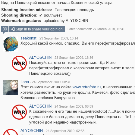
Вид на Павелецкий вокзал от начала Кожевнической улицы.
Shooting location address:
Павелецкая площадь
Shooting direction:
southwest

Watermark signature:
uploaded by ALYOSCHIN
30
Sign in to share your opinion
Latest comment: 27 March 2018, 15:41
seakonst
·
23 September 2009, 16:14
Хороший какой снимок, спасибо. Вы его перефотографировал
ALYOSCHIN
·
23 September 2009, 16:36
Пожалуйста, мне он тоже нравиться...Да Я его
перефотографировал с ксерокопии которая висит в зале
Павелецкого вокзала))
Lana
·
24 September 2009, 08:31
Этот снимок висит на сайте
www.retrofoto.ru
, в неопознанных.
хотела разместить, но руки не дошли. Кажется, фото сделан
балкона особняка Бахрушина.
ALYOSCHIN
·
24 September 2009, 08:59
К сожалению я его там не нашёл(retrofoto) :\...Как я пон
сделано с балкона дома по адресу Павелецкая пл. 1с1, 
угловой дом недавно надстроенный.
ALYOSCHIN
·
24 September 2010, 02:58