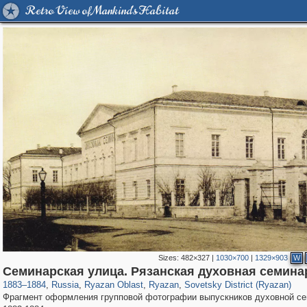
Retro View of Mankind's Habitat
Sizes:
482×327
|
1030×700
|
1329×903
W
14,488
1,406,514
207
10,291
29,243
132
6,802
106
Семинарская улица. Рязанская духовная семина
1883
–
1884
,
Russia
,
Ryazan Oblast
,
Ryazan
,
Sovetsky District (Ryazan)
Фрагмент оформления групповой фотографии выпускников духовной с