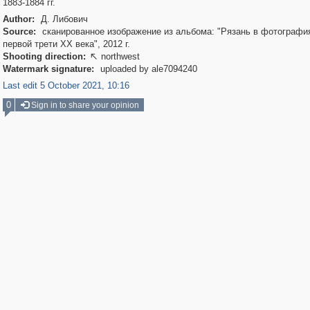
1883-1884 гг.
Author:
Д. Либович
Source:
сканированное изображение из альбома: "Рязань в фотография
первой трети XX века", 2012 г.
Shooting direction:
northwest

Watermark signature:
uploaded by ale7094240
Last edit 5 October 2021, 10:16
0
Sign in to share your opinion