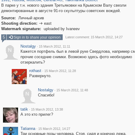
В парке у т.н. нового здания Третьяковки на Крымском Валу свезли
демонтированные в августе 91-го скульптуры советских вождей.
Source:
Личный архив
Shooting direction:
east

Watermark signature:
uploaded by Ivaneev
5
Sign in to share your opinion
Latest comment: 15 March 2012, 14:27
Nostalgy
·
15 March 2012, 11:11
N
Кажется портфель был в левой руке Свердлова, например с
прочие соседние снимки. Возможно здесь фото необходимо
отзеркалить?
rothast
·
15 March 2012, 11:28
Развернуто.
Nostalgy
·
15 March 2012, 11:48
N
Спасибо!
tatik
·
15 March 2012, 13:38
А это кто прилег?
Tatianna
·
15 March 2012, 14:27
Три основные позы человека. Стоя, сидя и конечно лежа.