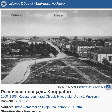
Retro View of Mankind's Habitat
Sizes:
482×298
|
1050×649
|
1300×804
W
1,406,837
38,974
592
29,243
2,379
15
982
3
Рыночная площадь. Kauppatori
1900
–
1906
,
Russia
,
Leningrad Oblast
,
Priozersky District
,
Priozersk
Вариант:
#1895126
.
Source:
https://amsmolich.livejournal.com/228106.html
Shooting direction:
east