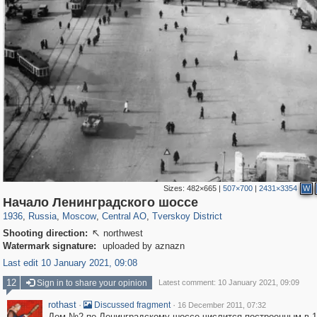
Sizes:
482×665
|
507×700
|
2431×3354
W
319,882
1,407,401
160,021
8,286
29,248
5,916
53,055
2,283
Начало Ленинградского шоссе
1936
,
Russia
,
Moscow
,
Central AO
,
Tverskoy District
Shooting direction:
northwest

Watermark signature:
uploaded by aznazn
Last edit 10 January 2021, 09:08
12
Sign in to share your opinion
Latest comment: 10 January 2021, 09:09
rothast
·
·
Discussed fragment
16 December 2011, 07:32
Дом №2 по Ленинградскому шоссе числится построенным в 