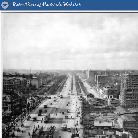
Retro View of Mankind's Habitat