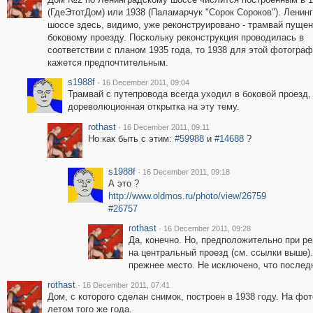
(ГдеЭтотДом) или 1938 (Паламарчук "Сорок Сороков"). Ленин
шоссе здесь, видимо, уже реконструировано - трамвай пущен
боковому проезду. Поскольку реконструкция проводилась в
соответствии с планом 1935 года, то 1938 для этой фотогра
кажется предпочтительным.
s1988f
·
16 December 2011, 09:04
Трамвай с путепровода всегда уходил в боковой проезд,
дореволюционная открытка на эту тему.
rothast
·
16 December 2011, 09:11
Но как быть с этим:
#59988
и
#14688
?
s1988f
·
16 December 2011, 09:18
А это ?
http://www.oldmos.ru/photo/view/26759
#26757
rothast
·
16 December 2011, 09:28
Да, конечно. Но, предположительно при ре
на центральный проезд (см. ссылки выше).
прежнее место. Не исключено, что послед
rothast
·
16 December 2011, 07:41
Дом, с которого сделан снимок, построен в 1938 году. На фо
летом того же года.