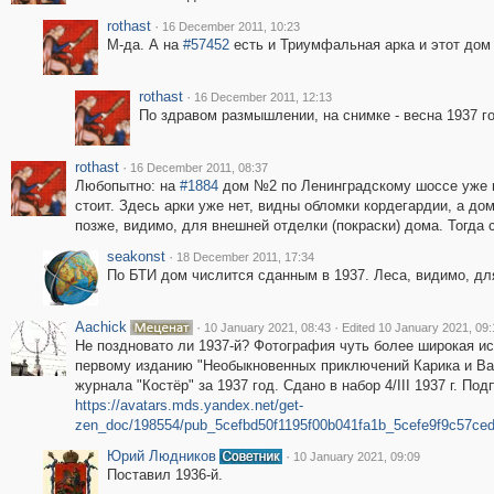
rothast
·
16 December 2011, 10:23
М-да. А на
#57452
есть и Триумфальная арка и этот дом 
rothast
·
16 December 2011, 12:13
По здравом размышлении, на снимке - весна 1937 г
rothast
·
16 December 2011, 08:37
Любопытно: на
#1884
дом №2 по Ленинградскому шоссе уже п
стоит. Здесь арки уже нет, видны обломки кордегардии, а дом
позже, видимо, для внешней отделки (покраски) дома. Тогда с
seakonst
·
18 December 2011, 17:34
По БТИ дом числится сданным в 1937. Леса, видимо, дл
Aachick
·
·
10 January 2021, 08:43
Edited 10 January 2021, 09:
Не поздновато ли 1937-й? Фотография чуть более широкая и
первому изданию "Необыкновенных приключений Карика и Вал
журнала "Костёр" за 1937 год. Сдано в набор 4/III 1937 г. Подп
https://avatars.mds.yandex.net/get-
zen_doc/198554/pub_5cefbd50f1195f00b041fa1b_5cefe9f9c57ce
Юрий Людников
·
10 January 2021, 09:09
Поставил 1936-й.