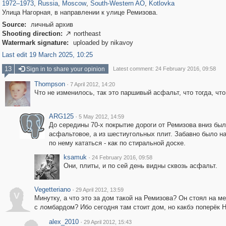
1972
–
1973
,
Russia
,
Moscow
,
South-Western AO
,
Kotlovka
Улица Нагорная, в направлении к улице Ремизова.
Source:
личный архив
Shooting direction:
northeast

Watermark signature:
uploaded by nikavoy
Last edit 19 March 2025, 10:25
13
Sign in to share your opinion
Latest comment: 24 February 2016, 09:58
Thompson
·
7 April 2012, 14:20
Что не изменилось, так это паршивый асфальт, что тогда, что 
ARG125
·
5 May 2012, 14:59
До середины 70-х покрытие дороги от Ремизова вниз был
асфальтовое, а из шестиугольных плит. Забавно было н
по нему кататься - как по стиральной доске.
ksamuk
·
24 February 2016, 09:58
Они, плиты, и по сей день видны сквозь асфальт.
Vegetteriano
·
29 April 2012, 13:59
V
Минутку, а что это за дом такой на Ремизова? Он стоял на м
с ломбардом? Ибо сегодня там стоит дом, но какбэ поперёк Н
alex_2010
·
29 April 2012, 15:43