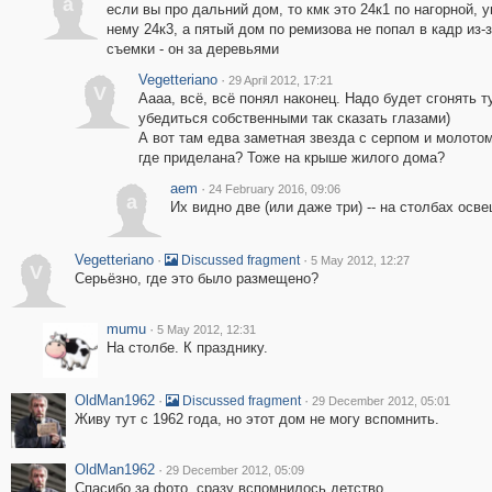
a
если вы про дальний дом, то кмк это 24к1 по нагорной, у
нему 24к3, а пятый дом по ремизова не попал в кадр из-з
съемки - он за деревьями
Vegetteriano
·
29 April 2012, 17:21
V
Аааа, всё, всё понял наконец. Надо будет сгонять т
убедиться собственными так сказать глазами)
А вот там едва заметная звезда с серпом и молотом
где приделана? Тоже на крыше жилого дома?
aem
·
24 February 2016, 09:06
a
Их видно две (или даже три) -- на столбах осв
Vegetteriano
·
·
Discussed fragment
5 May 2012, 12:27
V
Серьёзно, где это было размещено?
mumu
·
5 May 2012, 12:31
На столбе. К празднику.
OldMan1962
·
·
Discussed fragment
29 December 2012, 05:01
Живу тут с 1962 года, но этот дом не могу вспомнить.
OldMan1962
·
29 December 2012, 05:09
Спасибо за фото, сразу вспомнилось детство.