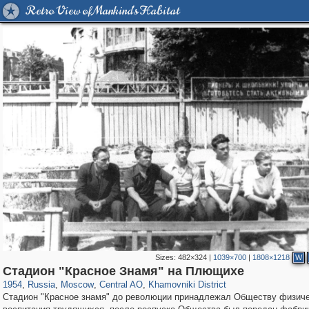
Retro View of Mankind's Habitat
Sizes:
482×324
|
1039×700
|
1808×1218
W
319,882
1,407,376
160,021
8,286
29,248
5,916
19,395
722
Стадион "Красное Знамя" на Плющихе
1954
,
Russia
,
Moscow
,
Central AO
,
Khamovniki District
Стадион "Красное знамя" до революции принадлежал Обществу физиче