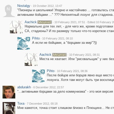
Nostalgy
·
19 October 2012, 13:47
N
"Пионеры и школьники! Упорно и настойчиво ... готовьтесь ст
активными бойцами ..." ??? Непонятный лозунг для стадиона..
Aachick
·
·
10 February 2021, 07:51
Edited 10 February 2
Нормально для тех лет, - для чего же, кроме подготовки
СА, стадионы? И по размеру только что-то короткое стан
Pihto
·
10 February 2021, 08:10
А если не бойцами, а "борцами за мир"?))
Aachick
·
10 February 2021, 08:31
Места не хватает. Или "рисовальщик" у них бе
Pihto
·
10 February 2021, 08:36
После бойцов или борцов явно еще место 
лозунга. Хотя там могут быть три восклица
abdurakh
·
6 December 2012, 22:57
"...активными борцами за дело коммунизма" - это моя версия 
Toxa
·
7 December 2012, 00:18
Мне кажется, точка стоит слишком близко к Плющихе... Не сто