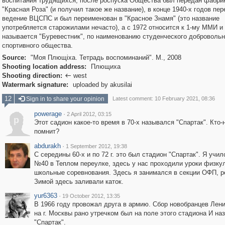
воспитания трудящихся, после роспуска Общества был передан фабри
"Красная Роза" (и получил такое же название), в конце 1940-х годов пе
ведение ВЦСПС и был переименован в "Красное Знамя" (это название
употребляется старожилами нечасто), а с 1972 относится к 1-му ММИ и
называется "Буревестник", по наименованию студенческого добровольн
спортивного общества.
Source:
"Моя Плющiха. Тетрадь воспоминаний". М., 2008
Shooting location address:
Плющиха
Shooting direction:
west

Watermark signature:
uploaded by akusilai
12
Sign in to share your opinion
Latest comment: 10 February 2021, 08:36
powerage
·
2 April 2012, 03:15
p
Этот садион какое-то время в 70-х назывался "Спартак". Кто-
помнит?
abdurakh
·
1 September 2012, 19:38
С середины 60-х и по 72 г. это был стадион "Спартак". Я учи
№40 в Теплом переулке, здесь у нас проходили уроки физку
школьные соревнования. Здесь я занимался в секции ОФП, р
Зимой здесь заливали каток.
yur6363
·
19 October 2012, 13:35
В 1966 году провожал друга в армию. Сбор новобранцев Лени
на г. Москвы рано утречком был на поле этого стадиона И на
"Спартак".