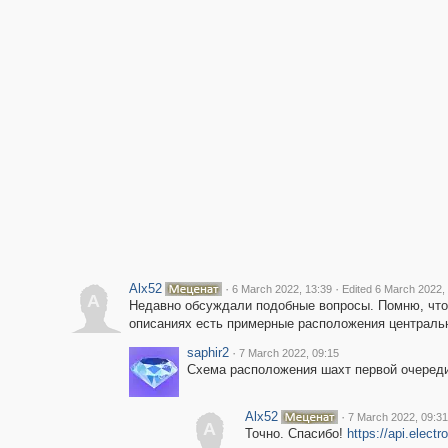
Alx52
·
·
6 March 2022, 13:39
Edited 6 March 2022,
A
Недавно обсуждали подобные вопросы. Помню, что 
описаниях есть примерные расположения централь
saphir2
·
7 March 2022, 09:15
Схема расположения шахт первой очереди
Alx52
·
7 March 2022, 09:31
A
Точно. Спасибо!
https://api.elect