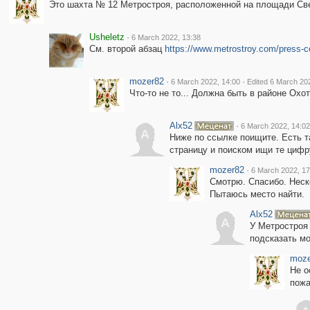
Это шахта № 12 Метростроя, расположенной на площади Свер
Usheletz
·
6 March 2022, 13:38
См. второй абзац
https://www.metrostroy.com/press-c
mozer82
·
·
6 March 2022, 14:00
Edited 6 March 20
Что-то не то... Должна быть в районе Охо
Alx52
·
6 March 2022, 14:02
A
Ниже по ссылке поищите. Есть та
страницу и поиском ищи те цифру
mozer82
·
6 March 2022, 17
Смотрю. Спасибо. Неско
Пытаюсь место найти.
Alx52
A
У Метростроя 
подсказать мо
moze
Не о
пожа