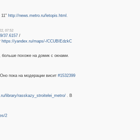
 11"
http://news.metro.ru/letopis.html.
22, 07:52
9/37.6157
/
?
https://yandex.ru/maps/-/CCUBIEdzkC
к, больше похоже на домик с окнами.
. Оно пока на модерации висит
#1532399
ru/library/rasskazy_stroitelei_metro/
. В
es/2