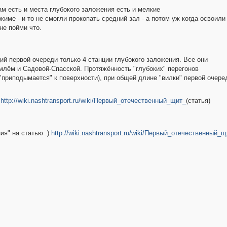
ам есть и места глубокого заложения есть и мелкие
име - и то не смогли прокопать средний зал - а потом уж когда освоили
не пойми что.
анций первой очереди только 4 станции глубокого заложения. Все они
лём и Садовой-Спасской. Протяжённость "глубоких" перегонов
в "приподымается" к поверхности), при общей длине "вилки" первой очеред
а
http://wiki.nashtransport.ru/wiki/Первый_отечественный_щит_
(статья)
ия" на статью :)
http://wiki.nashtransport.ru/wiki/Первый_отечественный_щ