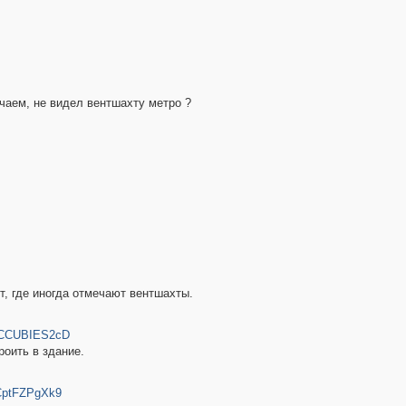
учаем, не видел вентшахту метро ?
т, где иногда отмечают вентшахты.
-/CCUBIES2cD
роить в здание.
QCptFZPgXk9