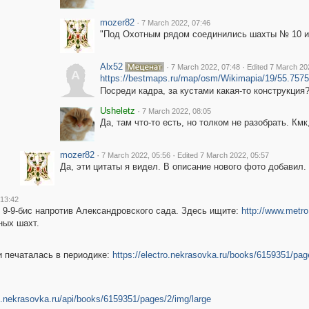
mozer82
·
7 March 2022, 07:46
"Под Охотным рядом соединились шахты № 10 и
Alx52
·
·
7 March 2022, 07:48
Edited 7 March 20
A
https://bestmaps.ru/map/osm/Wikimapia/19/55.7575
Посреди кадра, за кустами какая-то конструкция
Usheletz
·
7 March 2022, 08:05
Да, там что-то есть, но толком не разобрать. Км
mozer82
·
·
7 March 2022, 05:56
Edited 7 March 2022, 05:57
Да, эти цитаты я видел. В описание нового фото добавил
 13:42
9-9-бис напротив Александровского сада. Здесь ищите:
http://www.metro.
ных шахт.
 печаталась в периодике:
https://electro.nekrasovka.ru/books/6159351/pag
ro.nekrasovka.ru/api/books/6159351/pages/2/img/large