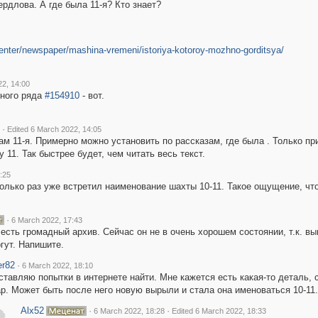
длова. А где была 11-я? Кто знает?
enter/newspaper/mashina-vremeni/istoriya-kotoroy-mozhno-gorditsya/
22, 14:00
тного ряда
#154910
- вот.
·
Edited 6 March 2022, 14:05
м 11-я. Примерно можно установить по рассказам, где была . Только пр
 11. Так быстрее будет, чем читать весь текст.
:25
лько раз уже встретил наименование шахты 10-11. Такое ощущение, что 
·
6 March 2022, 17:43
есть громадный архив. Сейчас он не в очень хорошем состоянии, т.к. в
гут. Напишите.
r82
·
6 March 2022, 18:10
ставляю попытки в интернете найти. Мне кажется есть какая-то деталь, 
р. Может быть после него новую вырыли и стала она именоваться 10-11.
Alx52
·
·
6 March 2022, 18:28
Edited 6 March 2022, 18:33