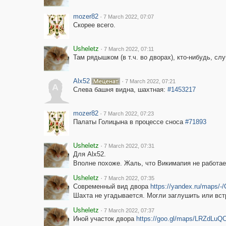
mozer82
·
7 March 2022, 07:07
Скорее всего.
Usheletz
·
7 March 2022, 07:11
Там рядышком (в т.ч. во дворах), кто-нибудь, сл
Alx52
·
7 March 2022, 07:21
A
Слева башня видна, шахтная:
#1453217
mozer82
·
7 March 2022, 07:23
Палаты Голицына в процессе сноса
#71893
Usheletz
·
7 March 2022, 07:31
Для Alx52.
Вполне похоже. Жаль, что Викимапия не работае
Usheletz
·
7 March 2022, 07:35
Современный вид двора
https://yandex.ru/maps/
Шахта не угадывается. Могли заглушить или вст
Usheletz
·
7 March 2022, 07:37
Иной участок двора
https://goo.gl/maps/LRZdLu