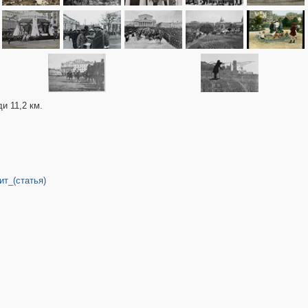
и 11,2 км.
ит_(статья)