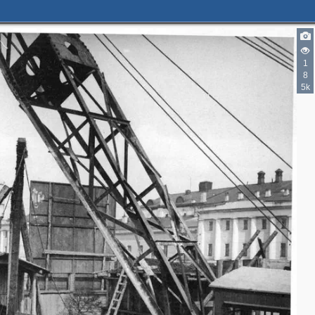
1
8
5k
2
5
2
3
3
3
10
23
5
14
10
2
6
2
8
10