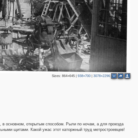
2
8
7
5
8
4
11
6
12
6
3
10
3
3
21
24
4
Sizes:
864×645
|
938×700
|
3078×2296
W
24
16
12
14
45
35
21
50
17
23
13
1
16
17
, в основном, открытым способом. Рыли по ночам, а для проезда
6
10
льными щитами. Какой ужас этот каторжный труд метростроевцев!