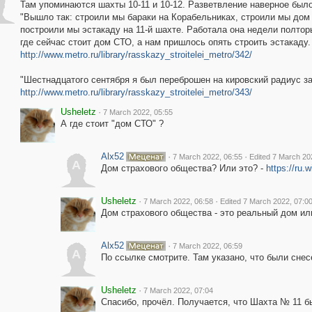
A
Там упоминаются шахты 10-11 и 10-12. Разветвление наверное было 
"Вышло так: строили мы бараки на Корабельниках, строили мы дом
построили мы эстакаду на 11-й шахте. Работала она недели полтор
где сейчас стоит дом СТО, а нам пришлось опять строить эстакаду. 
http://www.metro.ru/library/rasskazy_stroitelei_metro/342/
"Шестнадцатого сентября я был переброшен на кировский радиус зак
http://www.metro.ru/library/rasskazy_stroitelei_metro/343/
Usheletz
·
7 March 2022, 05:55
А где стоит "дом СТО" ?
Alx52
·
·
7 March 2022, 06:55
Edited 7 March 20
A
Дом страхового общества? Или это? -
https://ru
Usheletz
·
·
7 March 2022, 06:58
Edited 7 March 2022, 07:0
Дом страхового общества - это реальный дом и
Alx52
·
7 March 2022, 06:59
A
По ссылке смотрите. Там указано, что были сне
Usheletz
·
7 March 2022, 07:04
Спасибо, прочёл. Получается, что Шахта № 11 б