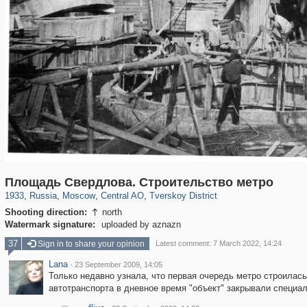
319,780
1,406,456
159,978
8,286
29,243
5,916
53,034
2,283
Площадь Свердлова. Строительство метро
1933
,
Russia
,
Moscow
,
Central AO
,
Tverskoy District
Shooting direction:
north

Watermark signature:
uploaded by aznazn
37
Sign in to share your opinion
Latest comment: 7 March 2022, 14:24
Lana
·
23 September 2009, 14:05
Только недавно узнала, что первая очередь метро строилась
автотранспорта в дневное время "объект" закрывали специа