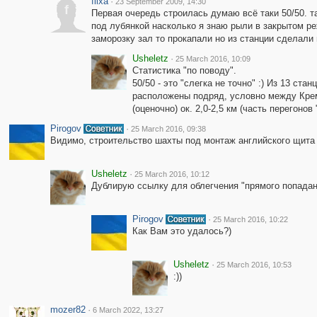
flixa
·
23 September 2009, 14:30
f
Первая очередь строилась думаю всё таки 50/50. т
под лубянкой насколько я знаю рыли в закрытом реж
заморозку зал то прокапали но из станции сделали 
Usheletz
·
25 March 2016, 10:09
Статистика "по поводу".
50/50 - это "слегка не точно" :) Из 13 ст
расположены подряд, условно между Крем
(оценочно) ок. 2,0-2,5 км (часть перегоно
Pirogov
·
25 March 2016, 09:38
Видимо, строительство шахты под монтаж английского щит
Usheletz
·
25 March 2016, 10:12
Дублирую ссылку для облегчения "прямого попадан
Pirogov
·
25 March 2016, 10:22
Как Вам это удалось?)
Usheletz
·
25 March 2016, 10:53
:))
mozer82
·
6 March 2022, 13:27