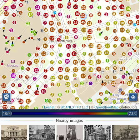
5
8
11
32
9
20
7
16
12
13
11
32
3
19
5
18
10
7
4
15
22
6
16
8
4
17
4
2
9
10
8
3
7
32
5
3
6
5
45
16
6
6
15
1
7
7
10
20
2
11
5
4
9
2
11
4
19
23
3
15
6
7
11
9
4
13
2
8
8
12
6
5
12
8
4
9
22
7
19
4
7
7
2
6
13
15
9
17
7
8
16
9
15
7
14
15
12
5
11
6
9
5
4
7
8
2
6
7
5
11
10
6
2
13
7
5
12
7
4
18
5
15
10
3
9
6
2
5
6
16
11
22
17
17
15
11
7
3
8
16
17
8
4
7
4
5
3
41
7
8
4
18
7
12
1
2
2
3
4
12
12
2
8
15
5
0
8
4
4
19
13
5
3
16
5
3
5
17
6
4
5
11
7
18
7
3
2
5
2
2
7
3
2
9
2
5
18
7
11
20
10
3
Leaflet
| ©
SCANEX ITC LLC
| ©
OpenStreetMap
contributors
23
2
18
6
22
5
33
1826
2000
3
2
32
23
40
9
2
14
9
10
Nearby images
26
34
4
41
42
34
10
5
7
3
4
9
2
9
9
11
11
6
2
3
4