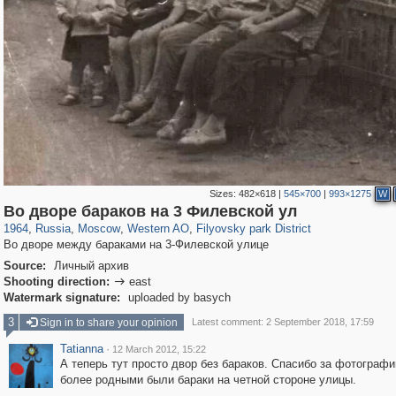
Sizes:
482×618
|
545×700
|
993×1275
W
319,861
1,406,871
8,286
27,129
29,248
310
2,475
42
Во дворе бараков на 3 Филевской ул
1964
,
Russia
,
Moscow
,
Western AO
,
Filyovsky park District
Во дворе между бараками на 3-Филевской улице
Source:
Личный архив
Shooting direction:
east

Watermark signature:
uploaded by basych
3
Sign in to share your opinion
Latest comment: 2 September 2018, 17:59
Tatianna
·
12 March 2012, 15:22
А теперь тут просто двор без бараков. Спасибо за фотограф
более родными были бараки на четной стороне улицы.