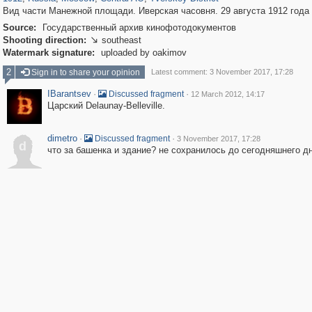
Вид части Манежной площади. Иверская часовня. 29 августа 1912 года
Source:
Государственный архив кинофотодокументов
Shooting direction:
southeast

Watermark signature:
uploaded by oakimov
2
Sign in to share your opinion
Latest comment: 3 November 2017, 17:28
IBarantsev
·
·
Discussed fragment
12 March 2012, 14:17
Царский Delaunay-Belleville.
dimetro
·
·
Discussed fragment
3 November 2017, 17:28
d
что за башенка и здание? не сохранилось до сегодняшнего д