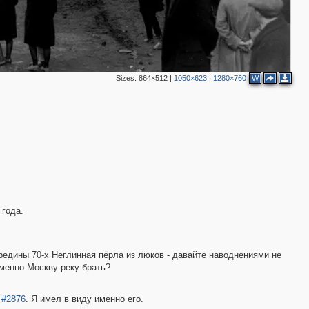
58
4
10
20
7
4
6
Sizes:
864×512
|
1050×623
|
1280×760
W
2
2
 года.
ередины 70-х Неглинная пёрла из люков - давайте наводнениями не
2
именно Москву-реку брать?
-
#2876
. Я имел в виду именно его.