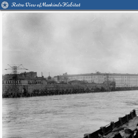
Retro View of Mankind's Habitat