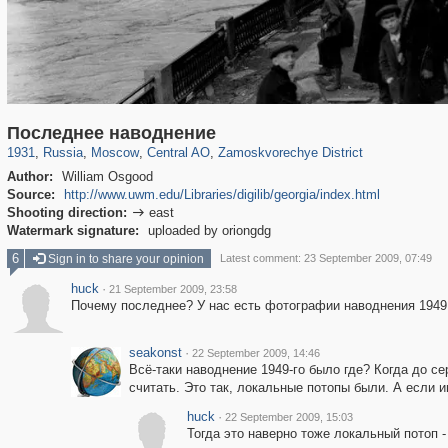
319,780
1,406,291
159,978
8,286
29,243
5,916
6,190
211
Последнее наводнение
1931
,
Russia
,
Moscow
,
Central AO
,
Zamoskvorechye District
Author:
William Osgood
Source:
http://www.uwm.edu/Libraries/digilib/georgia/index.html
Shooting direction:
east

Watermark signature:
uploaded by oriongdg
6
Sign in to share your opinion
Latest comment: 23 September 2009, 07:49
huck
·
21 September 2009, 23:58
Почему последнее? У нас есть фотографии наводнения 1949
seakonst
·
22 September 2009, 14:46
Всё-таки наводнение 1949-го было где? Когда до с
считать. Это так, локальные потопы были. А если 
huck
·
22 September 2009, 15:03
Тогда это наверно тоже локальный потоп 