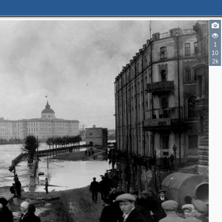
4
2
2
6
1
8
10
2
2k
4
4
4
4
3
9
26
2
7
2
18
11
69
21
14
8
2
1
16
2