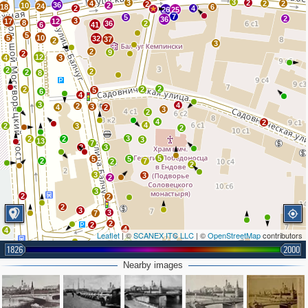
3
3
2
4
2
2
2
36
10
2
24
18
6
2
4
26
25
7
5
2
36
3
17
12
8
36
2
6
41
5
5
10
32
37
2
3
2
9
2
12
4
3
2
2
2
8
2
2
2
5
6
4
3
4
2
3
4
2
3
2
4
2
4
2
3
2
3
2
2
3
13
7
2
3
5
5
5
2
7
2
2
3
3
2
3
2
2
2
3
3
7
2
2
4
4
Leaflet
| ©
SCANEX ITC LLC
| ©
OpenStreetMap
contributors
2
3
2
1826
4
2000
3
13
2
11
9
2
4
Nearby images
5
6
2
2
2
2
12
4