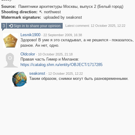
Source:
Памятники архитектуры Москвы, выпуск 2 (Белый город)
Shooting direction:
northwest

Watermark signature:
uploaded by seakonst
3
Sign in to share your opinion
Latest comment: 12 October 2025, 12:22
Lesnik1900
·
22 September 2009, 16:38
Здорово! В уме я это складывал, а не решился - показалось,
разное. Ан нет, одно.
Oldcolor
·
10 October 2025, 21:18
O
Правая часть Гимер и Миланов:
https://catalog.shm.ru/entity/OBJECT/1717285
seakonst
·
12 October 2025, 12:22
Таким образом, снимки могут быть разновременными.