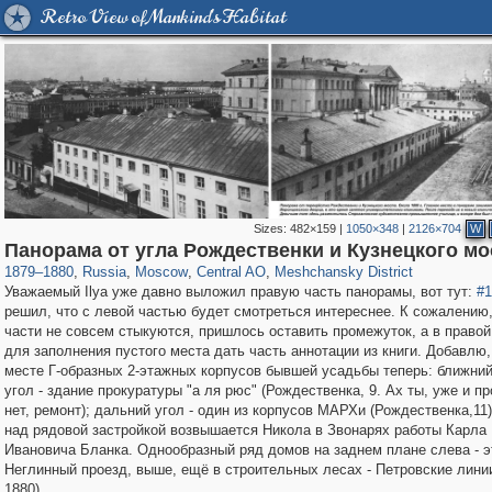
Retro View of Mankind's Habitat
Sizes:
482×159
|
1050×348
|
2126×704
W
319,780
1,406,498
159,978
8,286
29,243
5,916
10,185
264
Панорама от угла Рождественки и Кузнецкого мо
1879
–
1880
,
Russia
,
Moscow
,
Central AO
,
Meshchansky District
Уважаемый Ilya уже давно выложил правую часть панорамы, вот тут:
#1
решил, что с левой частью будет смотреться интереснее. К сожалению,
части не совсем стыкуются, пришлось оставить промежуток, а в правой
для заполнения пустого места дать часть аннотации из книги. Добавлю,
месте Г-образных 2-этажных корпусов бывшей усадьбы теперь: ближний
угол - здание прокуратуры "а ля рюс" (Рождественка, 9. Ах ты, уже и п
нет, ремонт); дальний угол - один из корпусов МАРХи (Рождественка,11
над рядовой застройкой возвышается Никола в Звонарях работы Карла
Ивановича Бланка. Однообразный ряд домов на заднем плане слева - э
Неглинный проезд, выше, ещё в строительных лесах - Петровские линии
1880).