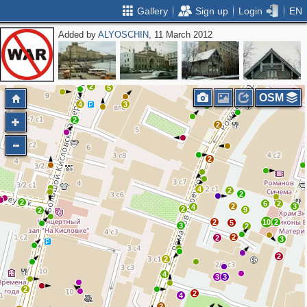
Gallery
Sign up
Login
EN
Added by
ALYOSCHIN
, 11 March 2012
5
2
7
10
12
2
5
2
2
2
2
2
5
OSM
4
3
2
2
2
4
2
2
2
6
2
2
3
4
2
9
2
2
10
2
5
3
2
2
2
3
2
2
4
3
3
2
2
4
2