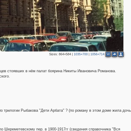
6
2
9
5
2
2
Sizes:
864×584
|
1035×700
|
1056×714
W
цев стоявших в нём палат боярина Никиты Ивановича Романова.
ского.
з трилогии Рыбакова "Дети Арбата" ? (по роману в этом доме жила дочь
2
о Шереметевскому пер. в 1900-1917гг (сведения справочника "Вся