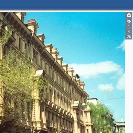
1
4
2k