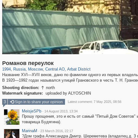
319,861
1,406,847
160,009
8,286
29,243
5,916
13,485
356
Романов переулок
1994
,
Russia
,
Moscow
,
Central AO
,
Arbat District
Название XVI—XVII веков, дано по фамилии одного из первых владель
В 1920—1992 годах назывался улицей Грановского в честь Т. Н. Гранов
Shooting direction:
north

Watermark signature:
uploaded by ALYOSCHIN
3
Sign in to share your opinion
Latest comment: 7 May 2025, 08:56
MeisjeSPb
·
14 August 2013, 13:34
Прошу прощения, это и есть от самый "Пятый Дом Советов" и
товарища Будягина).
MarinaM
·
23 March 2016, 22:17
?Дом графа Александра Дмитр. Шереметева (владелец д. 3 п