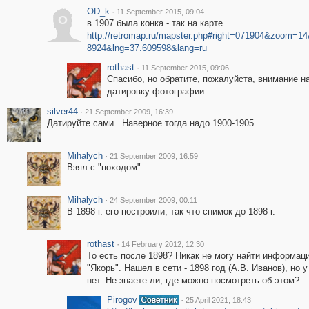
OD_k
·
11 September 2015, 09:04
O
в 1907 была конка - так на карте
http://retromap.ru/mapster.php#right=071904&zoom=14
8924&lng=37.609598&lang=ru
rothast
·
11 September 2015, 09:06
Спасибо, но обратите, пожалуйста, внимание н
датировку фотографии.
silver44
·
21 September 2009, 16:39
Датируйте сами...Наверное тогда надо 1900-1905...
Mihalych
·
21 September 2009, 16:59
Взял с "походом".
Mihalych
·
24 September 2009, 00:11
В 1898 г. его построили, так что снимок до 1898 г.
rothast
·
14 February 2012, 12:30
То есть после 1898? Никак не могу найти информац
"Якорь". Нашел в сети - 1898 год (А.В. Иванов), но
нет. Не знаете ли, где можно посмотреть об этом?
Pirogov
·
25 April 2021, 18:43