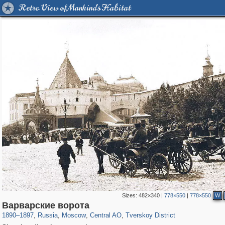
Retro View of Mankind's Habitat
Sizes:
482×340
|
778×550
|
778×550
W
319,780
1,406,516
159,978
8,286
29,243
5,916
53,034
2,283
Варварские ворота
1890
–
1897
,
Russia
,
Moscow
,
Central AO
,
Tverskoy District