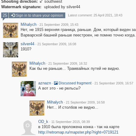
Shooting direction:
southwest

Watermark signature:
uploaded by silver44
25
Sign in to share your opinion
Latest comment: 25 April 2021, 18:43
Mihalych
·
21 September 2009, 15:43
Нет, не 1915 верхняя граница, раньше. Дом, который виден за
Варварской башней раньше пеестроен, не помню точно когда.
silver44
·
21 September 2009, 16:08
1910?
Mihalych
·
21 September 2009, 16:32
Как бы не раньше... Трамвайных путей не видно.
aznazn
·
·
Discussed fragment
21 September 2009, 16:57
А вот это - не рельсы?
Mihalych
·
21 September 2009, 16:58
Нет... И столбов не видно...
OD_k
·
11 September 2015, 08:39
O
в 1910 была проложена конка - так на карте
http://retromap.ru/mapster.php?right=0719121