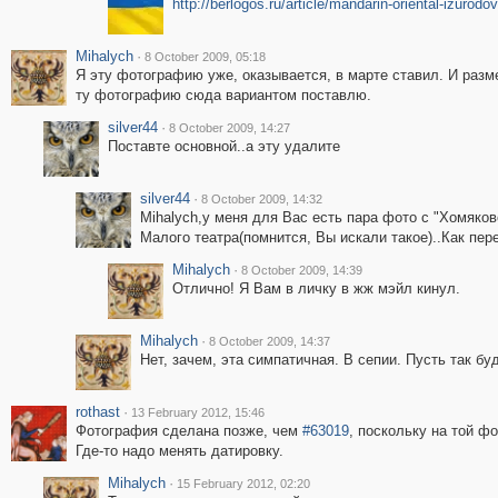
http://berlogos.ru/article/mandarin-oriental-izurod
Mihalych
·
8 October 2009, 05:18
Я эту фотографию уже, оказывается, в марте ставил. И разм
ту фотографию сюда вариантом поставлю.
silver44
·
8 October 2009, 14:27
Поставте основной..а эту удалите
silver44
·
8 October 2009, 14:32
Mihalych,у меня для Вас есть пара фото с "Хомяко
Малого театра(помнится, Вы искали такое)..Как пер
Mihalych
·
8 October 2009, 14:39
Отлично! Я Вам в личку в жж мэйл кинул.
Mihalych
·
8 October 2009, 14:37
Нет, зачем, эта симпатичная. В сепии. Пусть так буд
rothast
·
13 February 2012, 15:46
Фотография сделана позже, чем
#63019
, поскольку на той ф
Где-то надо менять датировку.
Mihalych
·
15 February 2012, 02:20