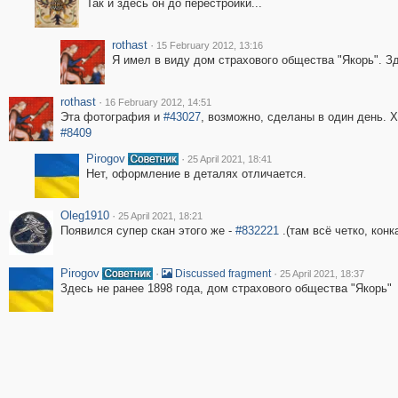
Так и здесь он до перестройки...
rothast
·
15 February 2012, 13:16
Я имел в виду дом страхового общества "Якорь". З
rothast
·
16 February 2012, 14:51
Эта фотография и
#43027
, возможно, сделаны в один день.
#8409
Pirogov
·
25 April 2021, 18:41
Нет, оформление в деталях отличается.
Oleg1910
·
25 April 2021, 18:21
Появился супер скан этого же -
#832221
.(там всё четко, конк
Pirogov
·
·
Discussed fragment
25 April 2021, 18:37
Здесь не ранее 1898 года, дом страхового общества "Якорь"