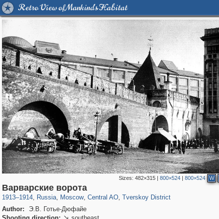
Retro View of Mankind's Habitat
Sizes:
482×315
|
800×524
|
800×524
W
319,780
1,406,514
159,978
8,286
29,243
5,916
53,034
2,283
Варварские ворота
1913
–
1914
,
Russia
,
Moscow
,
Central AO
,
Tverskoy District
Author:
Э.В. Готье-Дюфайе
Shooting direction:
southeast
