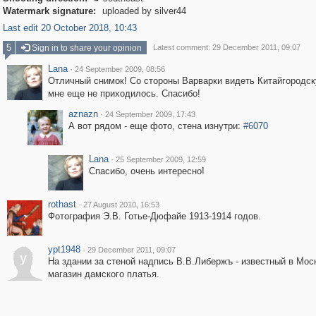
Watermark signature:
uploaded by silver44
Last edit 20 October 2018, 10:43
5
Sign in to share your opinion
Latest comment: 29 December 2011, 09:07
Lana
·
24 September 2009, 08:56
Отличный снимок! Со стороны Варварки видеть Китайгородск
мне еще не приходилось. Спасибо!
aznazn
·
24 September 2009, 17:43
А вот рядом - еще фото, стена изнутри:
#6070
Lana
·
25 September 2009, 12:59
Спасибо, очень интересно!
rothast
·
27 August 2010, 16:53
Фотография Э.В. Готье-Дюфайе 1913-1914 годов.
ypt1948
·
29 December 2011, 09:07
y
На здании за стеной надпись В.В.Либержъ - известный в Мос
магазин дамского платья.