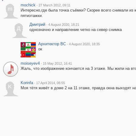
mochick
·
27 March 2012, 09:11
m
Интересно,где была точка съёмки? Скорее всего снимали из 
пятиэтажки.
Дмитрий
·
4 August 2020, 18:21
Д
однозначно и направление четко на север снимка
Архитектор ВС
·
4 August 2020, 18:35
ок
moiseyev4
·
15 May 2012, 16:41
Жаль, что изображение кончается на 3 этаже. Мы жили на вто
Korinfa
·
17 April 2014, 06:55
K
Моя тётя живёт в доме 2 на 11 этаже, правда окна выходят н