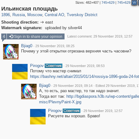
Sizes:
482×407
|
745×629
|
745×629
W
319,780
1,406,277
159,978
8,286
29,243
5,916
53,034
2,283
Ильинская площадь
1896
,
Russia
,
Moscow
,
Central AO
,
Tverskoy District
Shooting direction:
east

Watermark signature:
uploaded by silver44
4
Sign in to share your opinion
Latest comment: 29 November 2019, 12:57
Bjiag0
·
29 November 2019, 08:25
Почему у этой открытки отрезана верхняя часть часовни?
Pirogov
·
29 November 2019, 08:53
Потому что мастер снимал
https://bashny.net/altair/2015/01/14/rossiya-1896-goda-24-fot
Bjiag0
·
·
29 November 2019, 09:14
Edited 29 November 2019, 1
А, то есть, раз мастер, то так надо значит.
Тогда вот так:
http://bgdiaspora.h3b.ru/wp-content/gall
misc/PlevnyPaint-X.jpg
Pirogov
·
29 November 2019, 12:57
Рисуете вы хорошо. Браво!