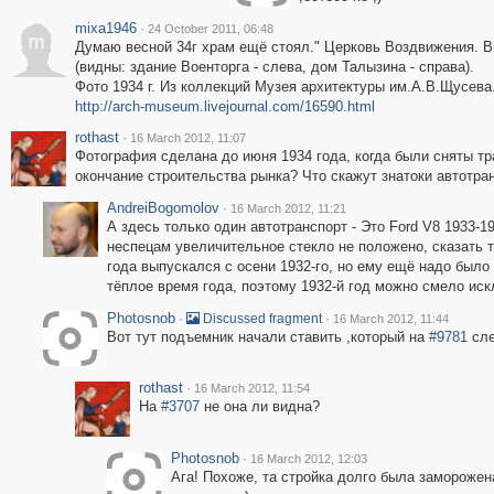
mixa1946
·
24 October 2011, 06:48
m
Думаю весной 34г храм ещё стоял." Церковь Воздвижения. Ви
(видны: здание Военторга - слева, дом Талызина - справа).
Фото 1934 г. Из коллекций Музея архитектуры им.А.В.Щусева.
http://arch-museum.livejournal.com/16590.html
rothast
·
16 March 2012, 11:07
Фотография сделана до июня 1934 года, когда были сняты тр
окончание строительства рынка? Что скажут знатоки автотра
AndreiBogomolov
·
16 March 2012, 11:21
А здесь только один автотранспорт - Это Ford V8 1933-1
неспецам увеличительное стекло не положено, сказать т
года выпускался с осени 1932-го, но ему ещё надо было
тёплое время года, поэтому 1932-й год можно смело иск
Photosnob
·
·
Discussed fragment
16 March 2012, 11:44
Вот тут подъемник начали ставить ,который на
#9781
сле
rothast
·
16 March 2012, 11:54
На
#3707
не она ли видна?
Photosnob
·
16 March 2012, 12:03
Ага! Похоже, та стройка долго была заморожен