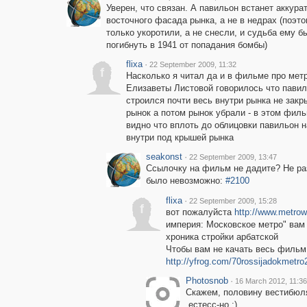
Уверен, что связан. А павильон встанет аккура
восточного фасада рынка, а не в недрах (поэт
только укоротили, а не снесли, и судьба ему б
погибнуть в 1941 от попадания бомбы)
flixa
·
22 September 2009, 11:32
f
Насколько я читал да и в фильме про мет
Елизаветы Листовой говорилось что пави
строился почти весь внутри рынка не закр
рынок а потом рынок убрали - в этом фил
видно что вплоть до облицовки павильон 
внутри под крышей рынка
seakonst
·
22 September 2009, 13:47
Ссылочку на фильм не дадите? Не ра
было невозможно:
#2100
flixa
·
22 September 2009, 15:28
f
вот пожалуйста
http://www.metrow
империя: Московское метро" вам
хроника стройки арбатской
Чтобы вам не качать весь фильм
http://yfrog.com/70rossijadokmetro2
Photosnob
·
16 March 2012, 11:36
Скажем, половину вестибюл
,естесс-но ;)