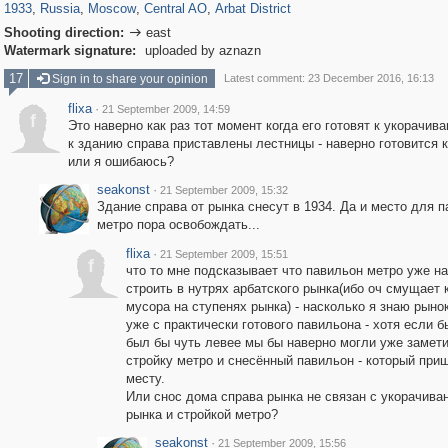
1933
,
Russia
,
Moscow
,
Central AO
,
Arbat District
Shooting direction:
east

Watermark signature:
uploaded by aznazn
17
Sign in to share your opinion
Latest comment: 23 December 2016, 16:13
flixa
·
21 September 2009, 14:59
f
Это наверно как раз тот момент когда его готовят к укорачива
к зданию справа приставлены лестницы - наверно готовится к
или я ошибаюсь?
seakonst
·
21 September 2009, 15:32
Здание справа от рынка снесут в 1934. Да и место для 
метро пора освобождать...
flixa
·
21 September 2009, 15:51
f
что то мне подсказывает что павильон метро уже н
строить в нутрях арбатского рынка(ибо оч смущает 
мусора на ступенях рынка) - насколько я знаю рыно
уже с практически готового павильона - хотя если б
был бы чуть левее мы бы наверно могли уже замет
стройку метро и снесённый павильон - который приш
месту.
Или снос дома справа рынка не связан с укорачива
рынка и стройкой метро?
seakonst
·
21 September 2009, 15:56