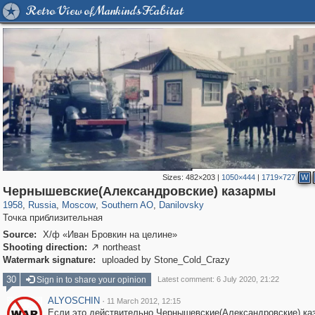
Retro View of Mankind's Habitat
Sizes:
482×203
|
1050×444
|
1719×727
W
319,780
1,406,255
8,286
21,637
29,243
390
5,921
116
Чернышевские(Александровские) казармы
1958
,
Russia
,
Moscow
,
Southern AO
,
Danilovsky
Точка приблизительная
Source:
Х/ф «Иван Бровкин на целине»
Shooting direction:
northeast

Watermark signature:
uploaded by Stone_Cold_Crazy
30
Sign in to share your opinion
Latest comment: 6 July 2020, 21:22
ALYOSCHIN
·
11 March 2012, 12:15
Если это действительно Чернышевские(Александровские) ка