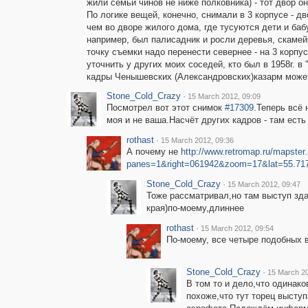
жили семьи чинов не ниже полковника) - тот двор он
По логике вещей, конечно, снимали в 3 корпусе - д
чем во дворе жилого дома, где тусуются дети и баб
например, был палисадник и росли деревья, скамейки
точку съемки надо перенести севернее - на 3 корпу
уточнить у других моих соседей, кто был в 1958г. в
кадры Ченышевских (Александровских)казарм може
Stone_Cold_Crazy
·
15 March 2012, 09:09
Посмотрел вот этот снимок
#17309
.Теперь всё 
моя и не ваша.Насчёт других кадров - там ест
rothast
·
15 March 2012, 09:36
А почему не
http://www.retromap.ru/mapster
panes=1&right=061942&zoom=17&lat=55.71
Stone_Cold_Crazy
·
15 March 2012, 09:47
Тоже рассматривал,но там выступ зда
края)по-моему,длиннее
rothast
·
15 March 2012, 09:54
По-моему, все четыре подобных 
Stone_Cold_Crazy
·
15 March 20
В том то и дело,что одинако
похоже,что тут торец выступ