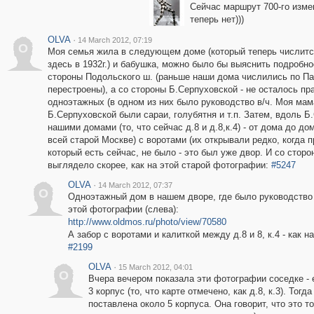
Сейчас маршрут 700-го изме
теперь нет)))
OLVA
·
14 March 2012, 07:19
O
Моя семья жила в следующем доме (который теперь числится 
здесь в 1932г.) и бабушка, можно было бы выяснить подробно
стороны Подольского ш. (раньше наши дома числились по Па
перестроены), а со стороны Б.Серпуховской - не осталось пр
одноэтажных (в одном из них было руководство в/ч. Моя мам
Б.Серпуховской были сараи, голубятня и т.п. Затем, вдоль Б
нашими домами (то, что сейчас д.8 и д.8,к.4) - от дома до дом
всей старой Москве) с воротами (их открывали редко, когда п
который есть сейчас, не было - это был уже двор. И со сторо
выглядело скорее, как на этой старой фотографии:
#5247
OLVA
·
14 March 2012, 07:37
O
Одноэтажный дом в нашем дворе, где было руководство в/
этой фотографии (слева):
http://www.oldmos.ru/photo/view/70580
А забор с воротами и калиткой между д.8 и 8, к.4 - как н
#2199
OLVA
·
15 March 2012, 04:01
O
Вчера вечером показала эти фотографии соседке - ей
3 корпус (то, что карте отмечено, как д.8, к.3). Тогд
поставлена около 5 корпуса. Она говорит, что это то