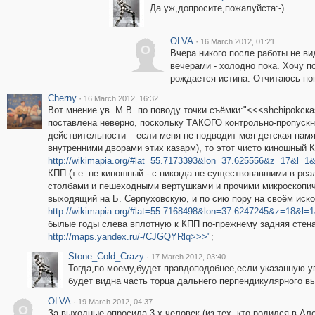
Да уж,допросите,пожалуйста:-)
OLVA
·
16 March 2012, 01:21
O
Вчера никого после работы не ви
вечерами - холодно пока. Хочу п
рождается истина. Отчитаюсь по
Cherny
·
16 March 2012, 16:32
Вот мнение ув. М.В. по поводу точки съёмки:"<<<shchipokска
поставлена неверно, поскольку ТАКОГО контрольно-пропускн
действительности – если меня не подводит моя детская памя
внутренними дворами этих казарм), то этот чисто киношный 
http://wikimapia.org/#lat=55.7173393&lon=37.625556&z=17&l=
КПП (т.е. не киношный - с никогда не существовавшими в ре
столбами и пешеходными вертушками и прочими микроскопи
выходящий на Б. Серпуховскую, и по сию пору на своём иско
http://wikimapia.org/#lat=55.7168498&lon=37.6247245&z=18&l
былые годы слева вплотную к КПП по-прежнему задняя стена
http://maps.yandex.ru/-/CJGQYRlq>>>"
;
Stone_Cold_Crazy
·
17 March 2012, 03:40
Тогда,по-моему,будет правдоподобнее,если указанную ув
будет видна часть торца дальнего перпендикулярного выс
OLVA
·
19 March 2012, 04:37
O
За выходные опросила 3-х человек (из тех, кто родился в А