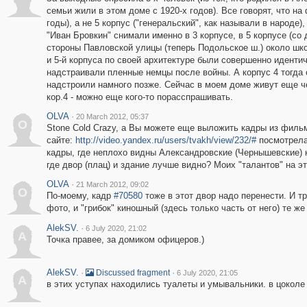
семьи жили в этом доме с 1920-х годов). Все говорят, что на 
годы), а не 5 корпус ("генеральский", как называли в народе),
"Иван Бровкин" снимали именно в 3 корпусе, в 5 корпусе (со 
стороны Павловской улицы (теперь Подольское ш.) около шко
и 5-й корпуса по своей архитектуре были совершенно иденти
надстраивали пленные немцы после войны. А корпус 4 тогда 
надстроили намного позже. Сейчас в моем доме живут еще чел
кор.4 - можно еще кого-то порасспрашивать.
OLVA
·
20 March 2012, 05:37
O
Stone Cold Crazy, а Вы можете еще выложить кадры из фильм
сайте:
http://video.yandex.ru/users/tvakh/view/232/#
посмотрела 
кадры, где неплохо видны Александровские (Чернышевские) 
где двор (плац) и здание лучше видно? Моих "талантов" на эт
OLVA
·
21 March 2012, 09:02
O
По-моему, кадр
#70580
тоже в этот двор надо перенести. И т
фото, и "грибок" киношный (здесь только часть от него) те же
AlekSV.
·
6 July 2020, 21:02
A
Точка правее, за домиком офицеров.)
AlekSV.
·
·
Discussed fragment
6 July 2020, 21:05
A
в этих уступах находились туалеты и умывальники. в цоколе