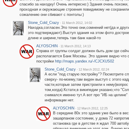
спасибо за находку! Очень интересно:) Здания очень похожи,
проходная и окружающие строения повидимому не сохранили
сожалению они сбивают с понтолы:)
Stone_Cold_Crazy
·
11 March 2012, 14:02
Находка,согласен.Это точно они,сомнений нет(да и друг
это подтверждают).Выступ здания на этом фото дострое
длине и ширине,теперь там банк какой-то
ALYOSCHIN
·
11 March 2012, 14:13
Справа от группы солдат должен быть дом где сейч
располагается Банк Москвы. Это здание видно что 
постройки
http://maps.yandex.ru/-/CJCXUS02
Stone_Cold_Crazy
·
12 March 2012, 02:24
А если "под старую постройку"? Посмотрите сп
сверху- по-моему,там виден выступ с этого кад
части,которые затем пристроили к нему(вопрос
том,когда).Кстати,в википедии указано,что "Со
снимался именно тут.А вот про "ИБ на целине"
информации нет.
ALYOSCHIN
·
12 March 2012, 12:25
В середине 80х это здание уже было в ве
зашарпаном состоянии, у дома 72 напроти
остановка где в детстве я ждал 700 автобу
обращал внимание на этот дом. Думаю вс