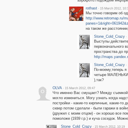
аэрофото.Подождём информ
rothast
·
15 March 2012, 10:
Мы точно говорим об од
http://www.retromap.ru/m
panes=1&right=061942&
на таком же расстоянии,
Stone_Cold_Crazy
·
Выступы действите
первоначального в
пространства до пр
http://maps.yandex
Stone_Cold_Crazy
·
По-моему,теперь я 
четыре МАЛЕНЬКИХ 
),так?
OLVA
·
15 March 2012, 09:47
O
Что именно Вас смущает? Между съемкой во
могло измениться. Могу узнать когда над
постройки - какие-то кирпичные, какие-то 
сквер потом сделали - были гаражи в войн
(дружил с моим отцом) - он хорошо все по
помоложе (1939 г.р.) и куча соседок. Можн
Stone_Cold_Crazy
·
15 March 2012, 10:19