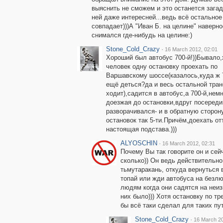
выяснить не сможем и это останется загад
ней даже интересней...ведь всё остальное
совпадает)))А "Иван Б. на целине" наверно
снимался где-нибудь на целине:)
Stone_Cold_Crazy
·
16 March 2012, 02:01
Хороший был автобус 700-й!))Бывало,
человек одну остановку проехать по
Варшавскому шоссе(казалось,куда ж 
ещё деться?да и весь остальной тран
ходит),садится в автобус,а 700-й,немн
доезжая до остановки,вдруг посеред
разворачивался- и в обратную сторону
остановок так 5-ти.Причём,доехать о
настоящая подстава.)))
ALYOSCHIN
·
16 March 2012, 02:31
Почему Вы так говорите он и сейч
сколько)) Он ведь действительно
тьмутаракань, откуда вернуться 
топай или жди автобуса на безлю
людям когда они садятся на неи
них было))) Хотя остановку по т
бы всё таки сделал для таких пу
Stone_Cold_Crazy
·
16 March 20