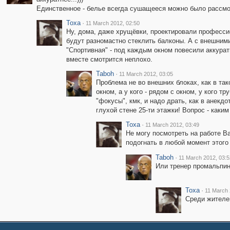
Единственное - белье всегда сушащееся можно было рассмотре
Toxa
·
11 March 2012, 02:50
Ну, дома, даже хрущёвки, проектировали професси
будут разномастно стеклить балконы. А с внешним
"Спортивная" - под каждым окном повесили аккуратн
вместе смотрится неплохо.
Taboh
·
11 March 2012, 03:05
Проблема не во внешних блоках, как в так
окном, а у кого - рядом с окном, у кого т
"фокусы", кмк, и надо драть, как в анекд
глухой стене 25-ти этажки! Вопрос - каки
Toxa
·
11 March 2012, 03:49
Не могу посмотреть на работе В
подогнать в любой момент этого 
Taboh
·
11 March 2012, 03:5
Или тренер промальпин
Toxa
·
11 March 
Среди жителей