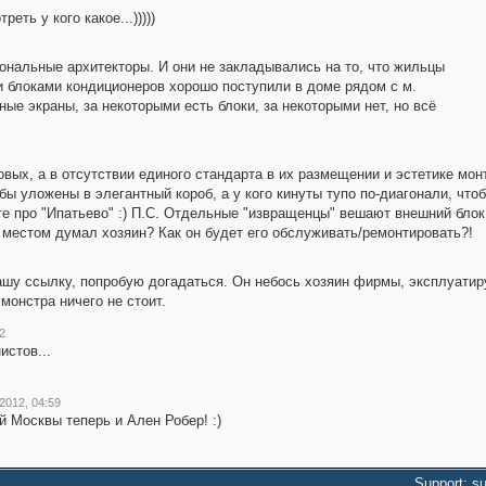
ть у кого какое...)))))
ональные архитекторы. И они не закладывались на то, что жильцы
и блоками кондиционеров хорошо поступили в доме рядом с м.
ые экраны, за некоторыми есть блоки, за некоторыми нет, но всё
овых, а в отсутствии единого стандарта в их размещении и эстетике мон
рубы уложены в элегантный короб, а у кого кинуты тупо по-диагонали, чт
оте про "Ипатьево" :) П.С. Отдельные "извращенцы" вешают внешний блок
м местом думал хозяин? Как он будет его обслуживать/ремонтировать?!
ашу ссылку, попробую догадаться. Он небось хозяин фирмы, эксплуати
монстра ничего не стоит.
2
истов...
2012, 04:59
 Москвы теперь и Ален Робер! :)
Support: s