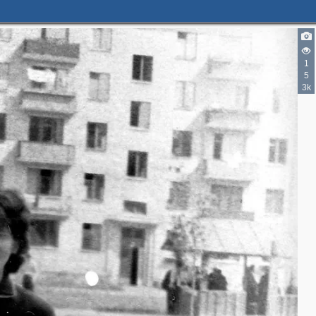
1
5
3k