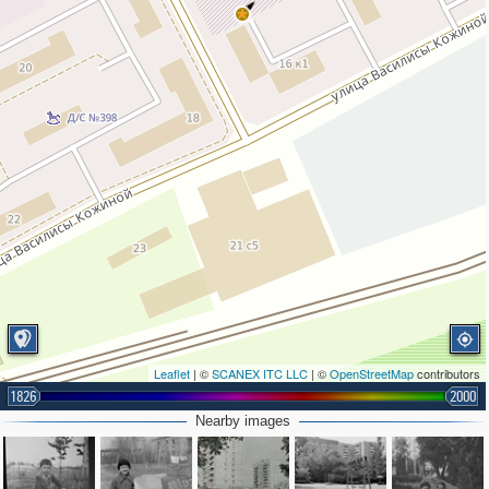
Leaflet
| ©
SCANEX ITC LLC
| ©
OpenStreetMap
contributors
1826
2000
Nearby images