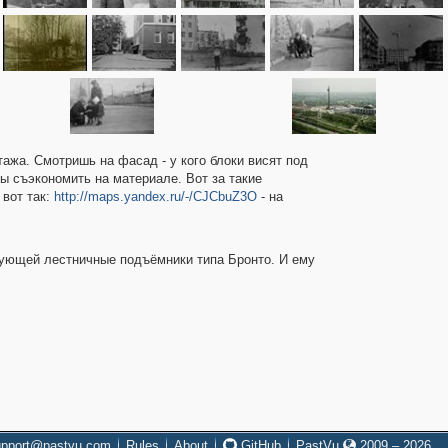
тажа. Смотришь на фасад - у кого блоки висят под
обы съэкономить на материале. Вот за такие
 вот так:
http://maps.yandex.ru/-/CJCbuZ3O
- на
рующей лестничные подъёмники типа Бронто. И ему
upport@pastvu.com
Rules
About
GitHub
PastVu
2009 – 2026