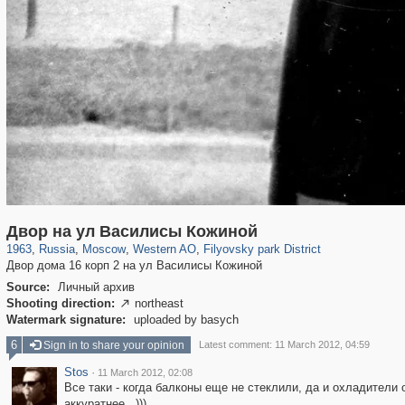
319,716
1,405,929
8,286
27,128
29,243
310
2,475
42
Двор на ул Василисы Кожиной
1963
,
Russia
,
Moscow
,
Western AO
,
Filyovsky park District
Двор дома 16 корп 2 на ул Василисы Кожиной
Source:
Личный архив
Shooting direction:
northeast

Watermark signature:
uploaded by basych
6
Sign in to share your opinion
Latest comment: 11 March 2012, 04:59
Stos
·
11 March 2012, 02:08
Все таки - когда балконы еще не стеклили, да и охладители
аккуратнее...)))