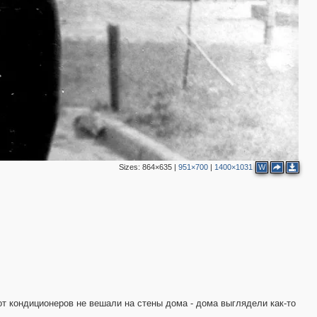
Sizes:
864×635
|
951×700
|
1400×1031
W
 от кондиционеров не вешали на стены дома - дома выглядели как-то