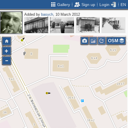
Gallery
Sign up
Login
EN
Added by
basych
, 10 March 2012
2
OSM