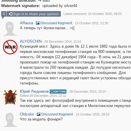
Shooting direction:
east

Watermark signature:
uploaded by silver44
4
Sign in to share your opinion
Latest comment: 15 October 2025, 09:53
Affassa
·
·
Discussed fragment
13 October 2011, 12:30
A
А теперь тут йолки-палки... =((
ALYOSCHIN
·
29 December 2014, 21:51
Кузнецкий мост. Здесь в доме № 12 1 июля 1882 года была о
первая московская телефонная станция на 800 номеров, а те
новость: 04 января (22 декабря) 1904 года:- В ночь на 21 дек
произошел пожар на телефонной станции на Кузнецком мосту
4 магистрали по 200 проводов каждая. До полудня несколько
города были совсем лишены телефонного сообщения. Для
присутственных мест и редакций газет были устроены обход
телефоны.
Юрий Людников
·
·
29 December 2014, 22:07
Edited 29 December 2014, 22:11
Так как здесь нет фотографий внутреннего помещения станци
посмотрим аппаратный зал станции в Милютинском переулке
Oldcolor
·
·
Discussed fragment
15 October 2025, 09:53
O
Что за модель фонаря?