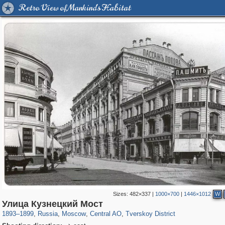
Retro View of Mankind's Habitat
Sizes:
482×337
|
1000×700
|
1446×1012
W
319,779
1,406,257
159,978
8,286
29,243
5,916
53,034
2,283
Улица Кузнецкий Мост
1893
–
1899
,
Russia
,
Moscow
,
Central AO
,
Tverskoy District