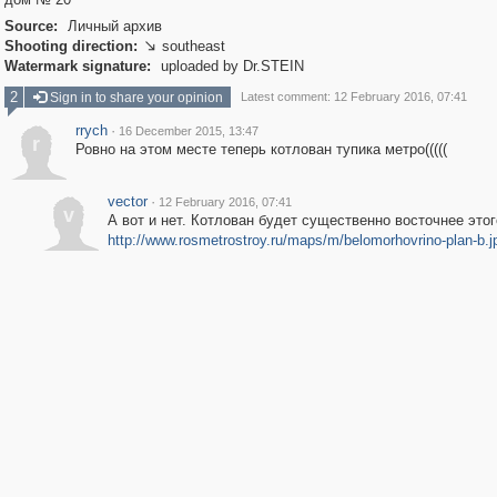
Source:
Личный архив
Shooting direction:
southeast

Watermark signature:
uploaded by Dr.STEIN
2
Sign in to share your opinion
Latest comment: 12 February 2016, 07:41
rrych
·
16 December 2015, 13:47
r
Ровно на этом месте теперь котлован тупика метро(((((
vector
·
12 February 2016, 07:41
v
А вот и нет. Котлован будет существенно восточнее этог
http://www.rosmetrostroy.ru/maps/m/belomorhovrino-plan-b.j