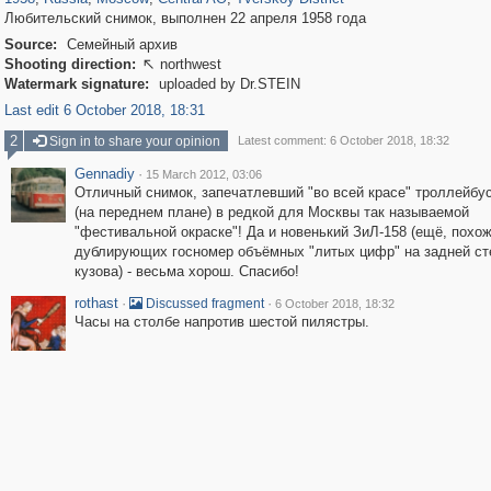
Любительский снимок, выполнен 22 апреля 1958 года
Source:
Семейный архив
Shooting direction:
northwest

Watermark signature:
uploaded by Dr.STEIN
Last edit 6 October 2018, 18:31
2
Sign in to share your opinion
Latest comment: 6 October 2018, 18:32
Gennadiy
·
15 March 2012, 03:06
Отличный снимок, запечатлевший "во всей красе" троллейбу
(на переднем плане) в редкой для Москвы так называемой
"фестивальной окраске"! Да и новенький ЗиЛ-158 (ещё, похож
дублирующих госномер объёмных "литых цифр" на задней ст
кузова) - весьма хорош. Спасибо!
rothast
·
·
Discussed fragment
6 October 2018, 18:32
Часы на столбе напротив шестой пилястры.