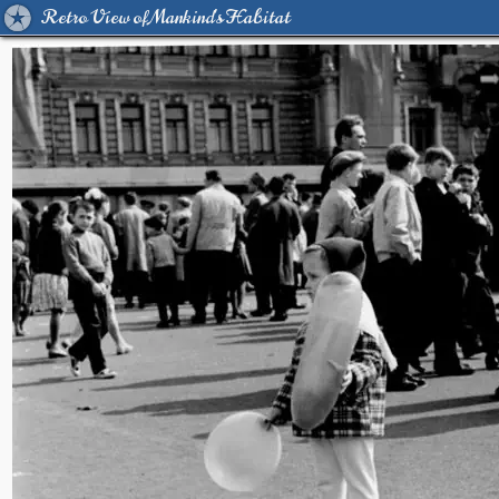
Retro View of Mankind's Habitat