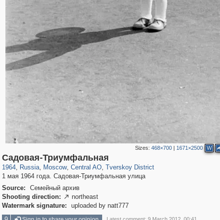
Sizes:
468×700
|
1671×2500
W
319,864
1,406,683
160,010
8,286
29,243
5,916
53,052
2,283
Садовая-Триумфальная
1964
,
Russia
,
Moscow
,
Central AO
,
Tverskoy District
1 мая 1964 года. Садовая-Триумфальная улица
Source:
Семейный архив
Shooting direction:
northeast

Watermark signature:
uploaded by natt777
9
Sign in to share your opinion
Latest comment: 9 March 2012, 00:41