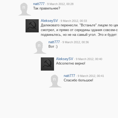
natt777
·
9 March 2012, 00:28
n
Так правильнее?
AlekseySV
·
9 March 2012, 00:33
Далековато перенесли. "Встаньте" лицом по це
смотрел, и прямо от середины здания совсем-с
подвиньтесь, но не на самый угол. Это и буде
natt777
·
9 March 2012, 00:36
n
Вот :)
AlekseySV
·
9 March 2012, 00:40
Абсолютно верно!
natt777
·
9 March 2012, 00:41
n
Спасибо большое!