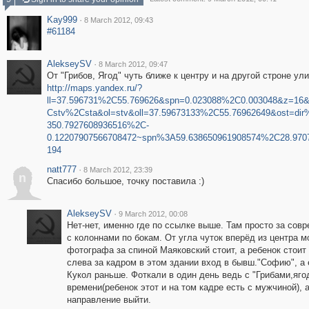
Kay999
·
8 March 2012, 09:43
#61184
AlekseySV
·
8 March 2012, 09:47
От "Грибов, Ягод" чуть ближе к центру и на другой строне ул
http://maps.yandex.ru/?
ll=37.596731%2C55.769626&spn=0.023088%2C0.003048&z=16
Cstv%2Csta&ol=stv&oll=37.59673133%2C55.76962649&ost=dir
350.7927608936516%2C-
0.12207907566708472~spn%3A59.638650961908574%2C28.970
194
natt777
·
8 March 2012, 23:39
n
Спасибо большое, точку поставила :)
AlekseySV
·
9 March 2012, 00:08
Нет-нет, именно где по ссылке выше. Там просто за сов
с колоннами по бокам. От угла чуток вперёд из центра м
фотографа за спиной Маяковский стоит, а ребенок стоит 
слева за кадром в этом здании вход в бывш."Софию", а
Кукол раньше. Фоткали в один день ведь с "Грибами,яг
времени(ребенок этот и на том кадре есть с мужчиной), а
направление выйти.