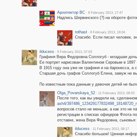
Архитектор ВС
·
8 February 2013, 17:47
Надпись Шервинского (?) на обороте фото
rothast
·
8 February 2013, 18:04
Спасибо. Если писал человек, з
ilducess
·
9 February 2013, 07:03
Графиня Вера Федоровна Соллогуб - младшая дочь
Ее портрет нарисован Валентином Серовым в 1897 
В 1915 году она уже не графиня и на баронесса, а
Старшая дочь графов Соллогуб Елена, замуж не вы
По известным пока данным у девочек детей не было 
Olga_Povarskaya_52
·
11 February 2013, 08:03
После того, как вы увидели на, сделанн
ash4/397486_123429177832498_18148720_n
вопросов стало не меньше, а как это не 
регистрации в списках офицеров Флота по 
отставке, жена Вера Федоровна, сыновья:
ilducess
·
11 February 2013, 08:17
Спасибо большое! Ценная инфор