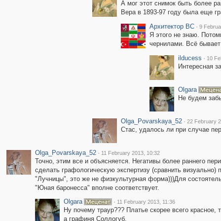
А мог этот снимок быть более ра
Вера в 1893-97 году была еще гр
Архитектор ВС
·
9 Februa
Я этого не знаю. Потом
чернилами. Всё бывает
ilducess
·
10 Fe
Интересная за
Olgara
Не будем забы
Olga_Povarskaya_52
·
22 February 2
Стас, удалось ли при случае пер
Olga_Povarskaya_52
·
11 February 2013, 10:32
Точно, этим все и объясняется. Негативы более раннего пер
сделать графологическую экспертизу (сравнить визуально)
"Лучницы", это же не физкультурная форма)))Для состоятел
"Юная баронесса" вполне соответствует.
Olgara
·
11 February 2013, 11:36
Ну почему траур??? Платье скорее всего красное, те
а графиня Соллогуб.