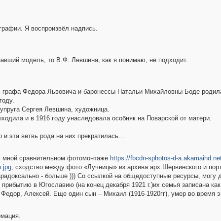
графии. Я воспроизвёл надпись.
навший модель, то В.Ф. Левшина, как я понимаю, не подходит.
 графа Федора Львовича и баронессы Натальи Михайловны Боде родилас
году.
 супруга Сергея Левшина, художница.
ходила и в 1916 году унаследовала особняк на Поварской от матери.
и эта ветвь рода на них прекратилась...
ом мной сравнительном фотомонтаже
https://fbcdn-sphotos-d-a.akamaihd.ne
.jpg
, сходство между фото «Лучницы» из архива арх.Шервинского и пор
парадоксально - больше ))) Со ссылкой на общедоступные ресурсы, могу
прибытию в Югославию (на конец декабря 1921 г.)их семья записана как
 Федор, Алексей. Еще один сын – Михаил (1916-1920гг), умер во время 
мация.