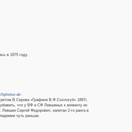
ь в 1875 году.
t/hphotos-ak-
третом В.Серова «Графиня В.Ф.Соллогуб» 1897г,
 добавить, что у ВФ и СФ Левшиных к моменту их
: Левшин Сергей Федорович, капитан 2-го ранга в
эпидемии чуть раньше.