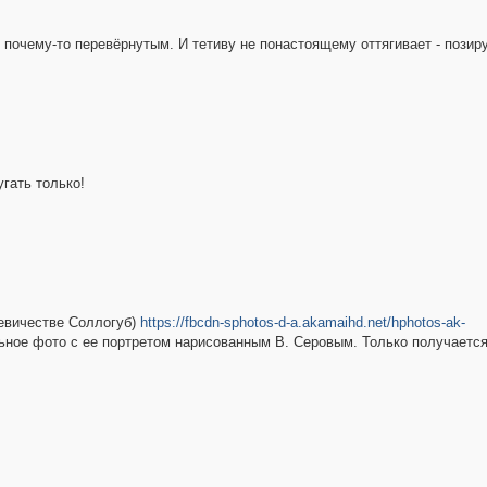
почему-то перевёрнутым. И тетиву не понастоящему оттягивает - позиру
угать только!
евичестве Соллогуб)
https://fbcdn-sphotos-d-a.akamaihd.net/hphotos-ak-
ное фото с ее портретом нарисованным В. Серовым. Только получается 