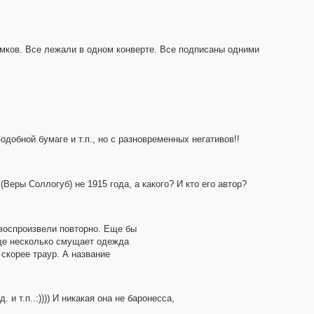
нимков. Все лежали в одном конверте. Все подписаны одними
добной бумаге и т.п., но с разновременных негативов!!
Веры Соллогуб) не 1915 года, а какого? И кто его автор?
 воспроизвели повторно. Еще бы
Еще несколько смущает одежда
скорее траур. А название
и т.п..:)))) И никакая она не баронесса,