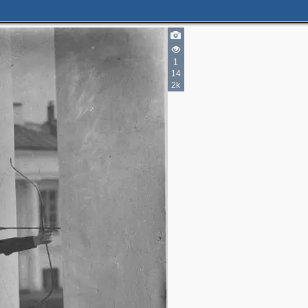
1
14
2k
4
2
2
5
3
2
5
9
3
5