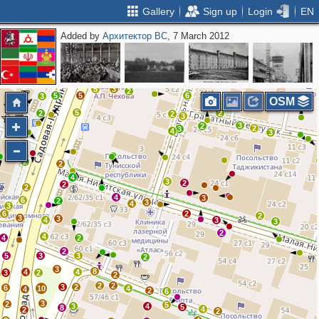
Gallery
Sign up
Login
EN
Added by
Архитектор ВС
, 7 March 2012
2
2
2
7
2
7
4
12
5
7
4
5
3
2
5
5
6
3
OSM
5
2
2
2
3
3
2
2
3
4
3
2
2
4
3
2
2
2
4
3
6
2
3
4
3
6
2
2
3
3
4
3
3
2
4
4
2
2
5
3
3
2
3
8
4
4
3
2
2
2
2
3
2
6
10
4
4
2
6
3
2
5
3
4
5
8
4
2
2