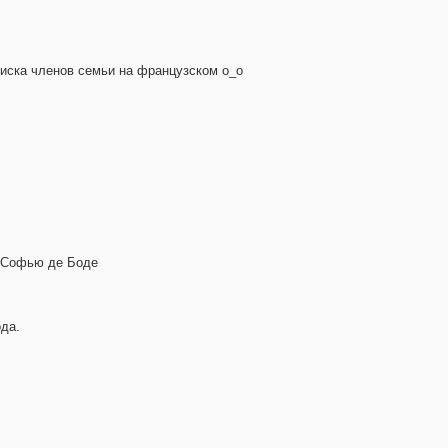
иска членов семьи на французском o_o
у Софью де Боде
да.