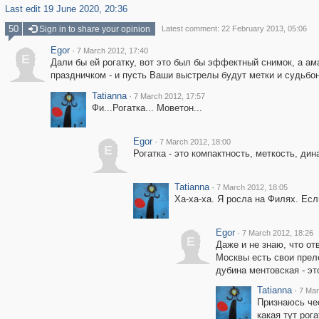
Last edit 19 June 2020, 20:36
50
Sign in to share your opinion
Latest comment: 22 February 2013, 05:06
Egor
·
7 March 2012, 17:40
E
Дали бы ей рогатку, вот это был бы эффектный снимок, а ам
праздничком - и пусть Ваши выстрелы будут метки и судьбо
Tatianna
·
7 March 2012, 17:57
Фи...Рогатка... Моветон...
Egor
·
7 March 2012, 18:00
E
Рогатка - это компактность, меткость, дин
Tatianna
·
7 March 2012, 18:05
Ха-ха-ха. Я росла на Филях. Есл
Egor
·
7 March 2012, 18:26
E
Даже и не знаю, что от
Москвы есть свои преле
дубина ментовская - эт
Tatianna
·
7 Mar
Признаюсь чес
какая тут рог