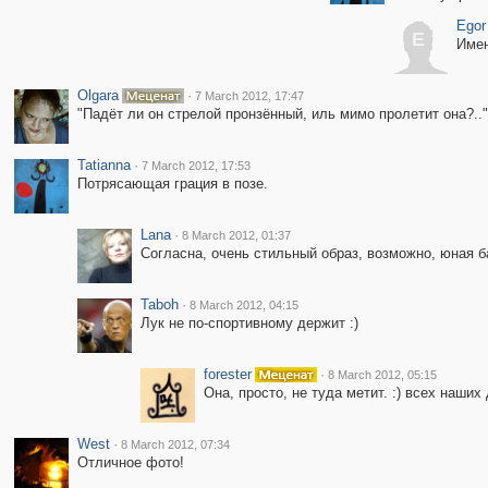
Egor
E
Имен
Olgara
·
7 March 2012, 17:47
"Падёт ли он стрелой пронзённый, иль мимо пролетит она?.." 
Tatianna
·
7 March 2012, 17:53
Потрясающая грация в позе.
Lana
·
8 March 2012, 01:37
Согласна, очень стильный образ, возможно, юная б
Taboh
·
8 March 2012, 04:15
Лук не по-спортивному держит :)
forester
·
8 March 2012, 05:15
Она, просто, не туда метит. :) всех наши
West
·
8 March 2012, 07:34
Отличное фото!