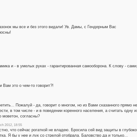
азонок мы все и без этого видали! Ув. Дамы, с Гендерным Вас
носны!
амика и - в умелых руках - гарантированная самооборона. К слову - сами
и Вам это о чем-то говорит?!
ветить... Пожалуй - да, говорит о многом, но из Вами сказанного прямо 
сти, в том числе - и в поведении коренного населения, а считать одну 
о моветон, согласны?
ch 2012, 18:55
тно, что сейчас рогаткой не владею. Бросила сей вид защиты в глубок
атка. Я бы у нее и лук со стрелой отобрала. Баловство да и только...