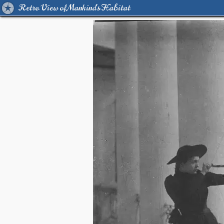
Retro View of Mankind's Habitat