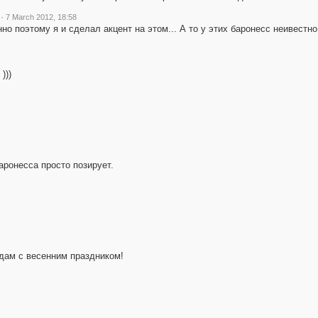
·
7 March 2012, 18:58
но поэтому я и сделал акцент на этом... А то у этих баронесс неивестно 
)))
аронесса просто позирует.
х дам с весенним праздником!