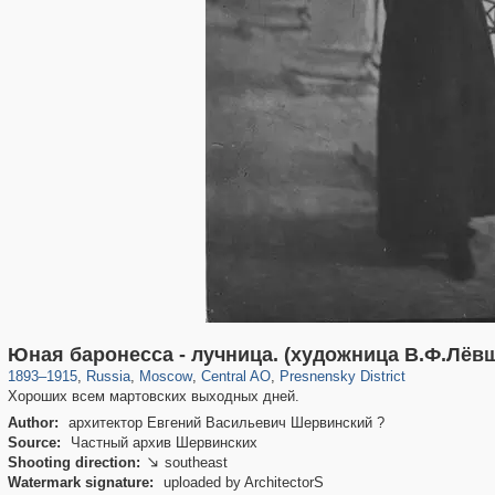
319,861
1,406,871
160,009
8,286
29,248
5,916
13,345
396
Юная баронесса - лучница. (художница В.Ф.Лёв
1893
–
1915
,
Russia
,
Moscow
,
Central AO
,
Presnensky District
Хороших всем мартовских выходных дней.
Author:
архитектор Евгений Васильевич Шервинский ?
Source:
Частный архив Шервинских
Shooting direction:
southeast

Watermark signature:
uploaded by ArchitectorS