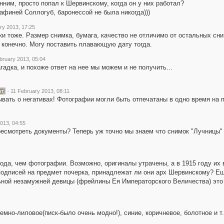
нним, просто попал к Шервинскому, когда он у них работал?
афиней Соллогуб, баронессой не была никогда)))
ry 2013, 17:25
ки тоже. Размер снимка, бумага, качество не отличимо от остальных с
 конечно. Могу поставить плавающую дату тогда.
bruary 2013, 05:04
гадка, и похоже ответ на нее мы можем и не получить...
·
11 February 2013, 08:11
вать о негативах! Фотографии могли быть отпечатаны в одно время на по
013, 04:55
есмотреть документы? Теперь уж точно мы знаем что снимок "Лучницы" (
иода, чем фотографии. Возможно, оригиналы утрачены, а в 1915 году их
 подписей на предмет почерка, принадлежат ли они арх Шервинскому? 
ьной незамужней девицы (фрейлины Ея Императорского Величества) это 
мно-лиловое(писк-было очень модно!), синие, коричневое, болотное и т.д. 