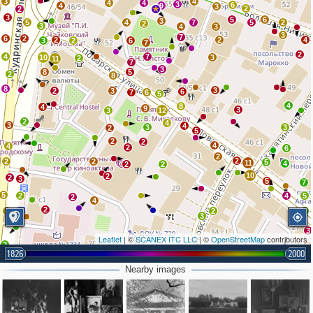
3
4
4
4
3
6
4
9
3
2
2
3
5
6
3
5
4
7
5
2
2
3
4
3
3
7
6
2
2
2
4
3
2
6
7
2
4
7
10
3
2
11
7
3
8
5
2
8
8
3
2
3
6
7
6
5
4
8
4
9
3
3
12
2
4
3
4
3
3
2
5
2
2
4
4
2
6
2
2
2
2
5
11
4
2
2
10
2
2
3
5
7
5
2
4
5
2
4
2
4
2
3
3
3
Leaflet
| ©
SCANEX ITC LLC
| ©
OpenStreetMap
contributors
2
2
2
1826
2000
3
2
Nearby images
2
5
2
6
3