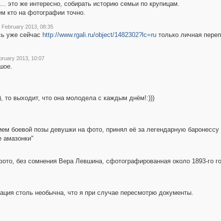
.. это же интересно, собирать историю семьи по крупицам.
ем кто на фотографии точно.
 February 2013, 08:35
сь уже сейчас
http://www.rgali.ru/object/1482302?lc=ru
только личная переп
bruary 2013, 10:07
шое.
, то выходит, что она молодела с каждым днём!:)))
янием боевой позы девушки на фото, принял её за легендарную баронесс
 амазонки"
фото, без сомнения Вера Левшина, сфотографированная около 1893-го го
ация столь необычна, что я при случае пересмотрю документы.