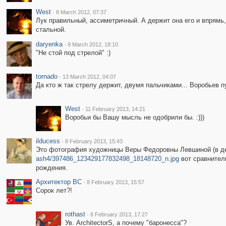
West
·
8 March 2012, 07:37
Лук правильный, ассиметричный. А держит она его и впрямь, 
стальной.
daryenka
·
9 March 2012, 18:10
"Не стой под стрелой" :)
tornado
·
13 March 2012, 04:07
Да кто ж так стрелу держит, двумя пальчиками... Воробьев п
West
·
11 February 2013, 14:21
Воробьи бы Вашу мысль не одобрили бы. :)))
ilducess
·
8 February 2013, 15:43
Это фотография художницы Веры Федоровны Левшиной (в д
ash4/397486_123429177832498_18148720_n.jpg
вот сравнитель
рождения.
Архитектор ВС
·
8 February 2013, 15:57
Сорок лет?!
rothast
·
8 February 2013, 17:27
Ув. ArchitectorS, а почему "баронесса"?