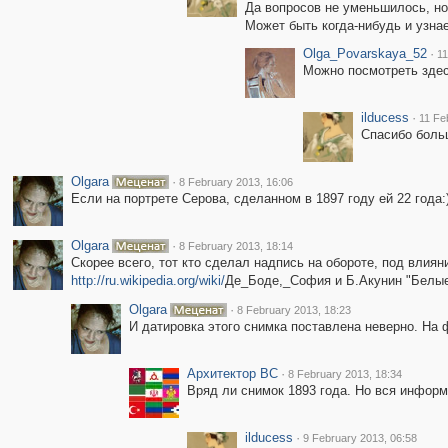
Да вопросов не уменьшилось, но.
Может быть когда-нибудь и узна
Olga_Povarskaya_52
·
11
Можно посмотреть зде
ilducess
·
11 Fe
Спасибо боль
Olgara
·
8 February 2013, 16:06
Если на портрете Серова, сделанном в 1897 году ей 22 года:)
Olgara
·
8 February 2013, 18:14
Скорее всего, тот кто сделал надпись на обороте, под вли
http://ru.wikipedia.org/wiki/
Де_Боде,_София и Б.Акунин "Белые
Olgara
·
8 February 2013, 18:23
И датировка этого снимка поставлена неверно. На 
Архитектор ВС
·
8 February 2013, 18:34
Вряд ли снимок 1893 года. Но вся информ
ilducess
·
9 February 2013, 06:58