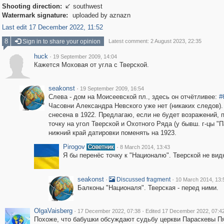
Shooting direction:
southwest

Watermark signature:
uploaded by aznazn
Last edit 17 December 2022, 11:52
8
Sign in to share your opinion
Latest comment: 2 August 2023, 22:35
huck
·
19 September 2009, 14:04
Кажется Моховая от угла с Тверской.
seakonst
·
19 September 2009, 16:54
Слева - дом на Моисеевской пл., здесь он отчётливее:
#
Часовни Александра Невского уже нет (никаких следов).
снесена в 1922. Предлагаю, если не будет возражений, 
точку на угол Тверской и Охотного Ряда (у бывш. г-цы "П
нижний край датировки поменять на 1923.
Pirogov
·
8 March 2014, 13:43
Я бы перенёс точку к "Националю". Тверской не вид
seakonst
·
·
Discussed fragment
10 March 2014, 13:
Балконы "Националя". Тверская - перед ними.
OlgaVaisberg
·
·
17 December 2022, 07:38
Edited 17 December 2022, 07:4
Похоже, что бабушки обсуждают судьбу церкви Параскевы Пя