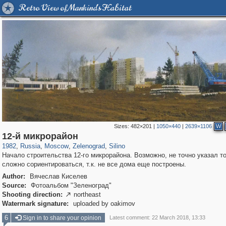
Retro View of Mankind's Habitat
Sizes:
482×201
|
1050×440
|
2639×1106
W
319,864
1,406,683
8,286
4,222
29,243
17
398
1
12-й микрорайон
1982
,
Russia
,
Moscow
,
Zelenograd
,
Silino
Начало строительства 12-го микрорайона. Возможно, не точно указал то
сложно сориентироваться, т.к. не все дома еще построены.
Author:
Вячеслав Киселев
Source:
Фотоальбом "Зеленоград"
Shooting direction:
northeast

Watermark signature:
uploaded by oakimov
6
Sign in to share your opinion
Latest comment: 22 March 2018, 13:33