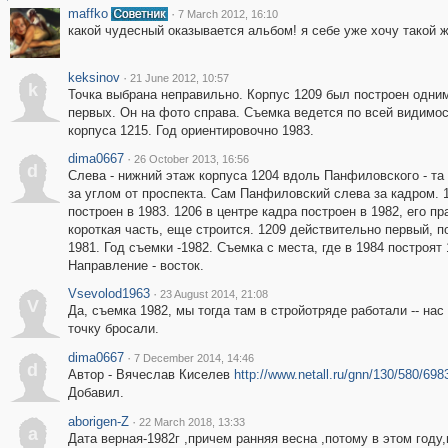
maffko
·
7 March 2012, 16:10
какой чудесный оказывается альбом! я себе уже хочу такой ж
keksinov
·
21 June 2012, 10:57
k
Точка выбрана неправильно. Корпус 1209 был построен одним
первых. Он на фото справа. Съемка ведется по всей видимос
корпуса 1215. Год ориентировочно 1983.
dima0667
·
26 October 2013, 16:56
d
Слева - нижний этаж корпуса 1204 вдоль Панфиловского - та 
за углом от проспекта. Сам Панфиловский слева за кадром. 
построен в 1983. 1206 в центре кадра построен в 1982, его пр
короткая часть, еще строится. 1209 действительно первый, п
1981. Год съемки -1982. Съемка с места, где в 1984 построят 
Направление - восток.
Vsevolod1963
·
23 August 2014, 21:08
V
Да, съемка 1982, мы тогда там в стройотряде работали -- нас 
точку бросали.
dima0667
·
7 December 2014, 14:46
d
Автор - Вячеслав Киселев
http://www.netall.ru/gnn/130/580/698
Добавил.
aborigen-Z
·
22 March 2018, 13:33
a
Дата верная-1982г ,причем ранняя весна ,потому в этом году,