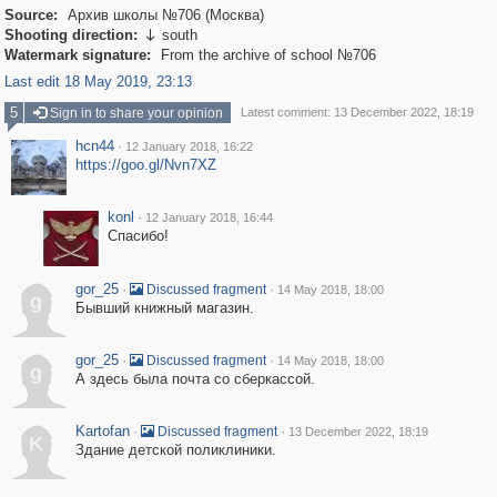
Source:
Архив школы №706 (Москва)
Shooting direction:
south

Watermark signature:
From the archive of school №706
Last edit 18 May 2019, 23:13
5
Sign in to share your opinion
Latest comment: 13 December 2022, 18:19
hcn44
·
12 January 2018, 16:22
https://goo.gl/Nvn7XZ
konl
·
12 January 2018, 16:44
Спасибо!
gor_25
·
·
Discussed fragment
14 May 2018, 18:00
g
Бывший книжный магазин.
gor_25
·
·
Discussed fragment
14 May 2018, 18:00
g
А здесь была почта со сберкассой.
Kartofan
·
·
Discussed fragment
13 December 2022, 18:19
K
Здание детской поликлиники.