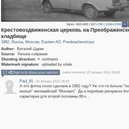
Sizes:
482×483
|
697×700
|
1494×1500
W
Крестовоздвиженская церковь на Преображенск
319,861
1,406,939
8,286
20,939
29,248
306
2,400
55
кладбище
1982
,
Russia
,
Moscow
,
Eastern AO
,
Preobrazhenskoye
Author:
Виталий Царин
Source:
Личное собрание
Shooting direction:
northwest

Watermark signature:
uploaded by vitale
1
Sign in to share your opinion
Latest comment: 25 January 2013, 08:43
Paul_81
·
25 January 2013, 08:43
P
А это фотка точно сделана в 1982 году? Уж что-то больно "п
молью" милицейский "Москвич". Да и подобная раскраска бо
характерна для второй половины 80-х...