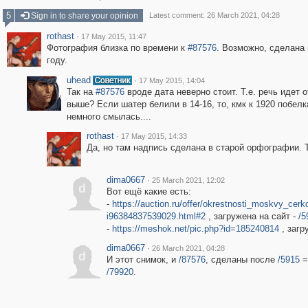
5
Sign in to share your opinion
Latest comment: 26 March 2021, 04:28
rothast
·
17 May 2015, 11:47
Фотография близка по времени к
#87576
. Возможно, сделана 
году.
uhead
·
17 May 2015, 14:04
Так на
#87576
вроде дата неверно стоит. Т.е. речь идет о
выше? Если шатер белили в 14-16, то, кмк к 1920 побелк
немного смылась....
rothast
·
17 May 2015, 14:33
Да, но там надпись сделана в старой орфографии. 
dima0667
·
25 March 2021, 12:02
d
Вот ещё какие есть:
-
https://auction.ru/offer/okrestnosti_moskvy_ce
i96384837539029.html#2
, загружена на сайт -
/5
-
https://meshok.net/pic.php?id=185240814
, загр
dima0667
·
26 March 2021, 04:28
d
И этот снимок, и
/87576
, сделаны после
/5915
/79920
.