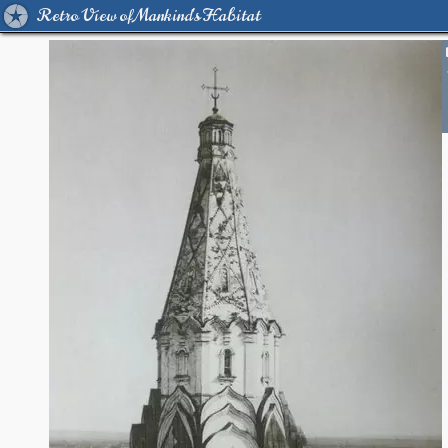
Retro View of Mankind's Habitat