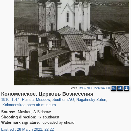
Sizes:
393×700
|
2248×4000
W
319,861
1,406,849
8,286
21,648
29,243
390
3,132
95
Коломенское. Церковь Вознесения
2,331
94
1910
–
1914
,
Russia
,
Moscow
,
Southern AO
,
Nagatinsky Zaton
,
Kolomenskoe open-air museum
Source:
Moskau, A.Sidorow
Shooting direction:
southeast

Watermark signature:
uploaded by uhead
Last edit 28 March 2021, 22:22