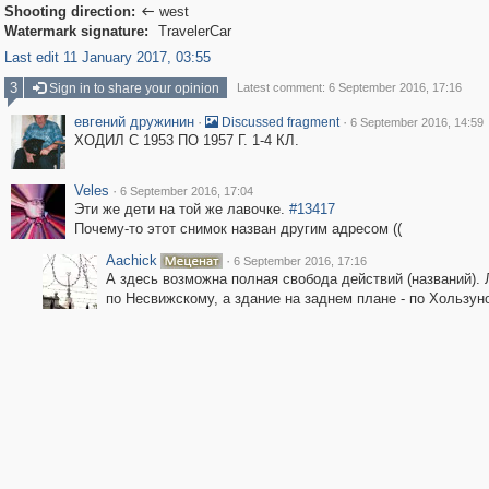
Shooting direction:
west

Watermark signature:
TravelerCar
Last edit 11 January 2017, 03:55
3
Sign in to share your opinion
Latest comment: 6 September 2016, 17:16
евгений дружинин
·
·
Discussed fragment
6 September 2016, 14:59
ХОДИЛ С 1953 ПО 1957 Г. 1-4 КЛ.
Veles
·
6 September 2016, 17:04
Эти же дети на той же лавочке.
#13417
Почему-то этот снимок назван другим адресом ((
Aachick
·
6 September 2016, 17:16
А здесь возможна полная свобода действий (названий). 
по Несвижскому, а здание на заднем плане - по Хользуно