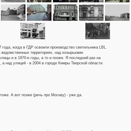
7 года, когда в ГДР освоили производство светильника LBL.
а ведомственных территориях, над козырьками
цы и в 1970-е годы, а то и позже. Я последний раз на
 а над улицей - в 2004 в городе Кимры Тверской области.
тоже. А вот позже (речь про Москву) - уже да.