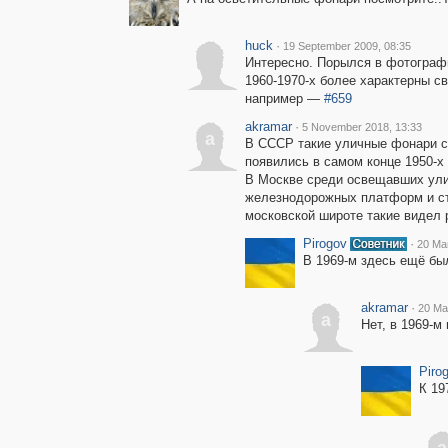
huck
·
19 September 2009, 08:35
Интересно. Порылся в фотографи
1960-1970-х более характерны св
например —
#659
akramar
·
5 November 2018, 13:33
a
В СССР такие уличные фонари с
появились в самом конце 1950-х 
В Москве среди освещавших улиц
железнодорожных платформ и ста
московской широте такие видел р
Pirogov
·
20 Ma
В 1969-м здесь ещё б
akramar
·
20 Ma
a
Нет, в 1969-м
Piro
К 19