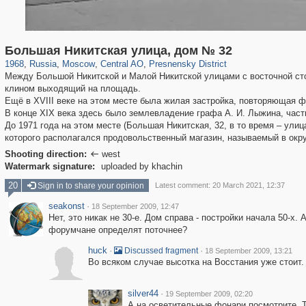
319,779
1,406,211
159,978
8,286
29,243
5,916
13,344
396
Большая Никитская улица, дом № 32
1968
,
Russia
,
Moscow
,
Central AO
,
Presnensky District
Между Большой Никитской и Малой Никитской улицами с восточной ст
клином выходящий на площадь.
Ещё в XVIII веке на этом месте была жилая застройка, повторяющая ф
В конце XIX века здесь было землевладение графа А. И. Лыжина, част
До 1971 года на этом месте (Большая Никитская, 32, в то время – ули
которого располагался продовольственный магазин, называемый в окру
Shooting direction:
west

Watermark signature:
uploaded by khachin
20
Sign in to share your opinion
Latest comment: 20 March 2021, 12:37
seakonst
·
18 September 2009, 12:47
Нет, это никак не 30-е. Дом справа - постройки начала 50-х
форумчане определят поточнее?
huck
·
·
Discussed fragment
18 September 2009, 13:21
Во всяком случае высотка на Восстания уже стоит.
silver44
·
19 September 2009, 02:20
А на осветительные фонари посмотрите..Та