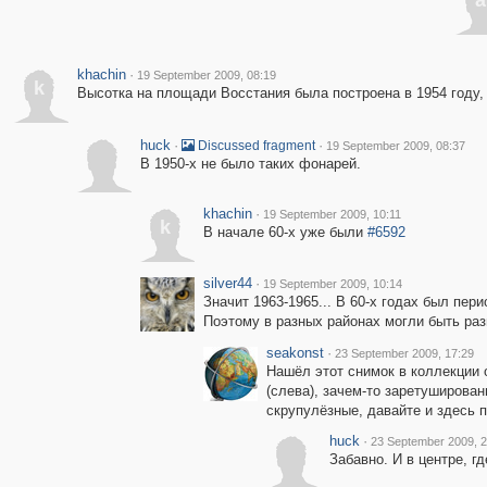
a
khachin
·
19 September 2009, 08:19
k
Высотка на площади Восстания была построена в 1954 году, 
huck
·
·
Discussed fragment
19 September 2009, 08:37
В 1950-х не было таких фонарей.
khachin
·
19 September 2009, 10:11
k
В начале 60-х уже были
#6592
silver44
·
19 September 2009, 10:14
Значит 1963-1965... В 60-х годах был пе
Поэтому в разных районах могли быть ра
seakonst
·
23 September 2009, 17:29
Нашёл этот снимок в коллекции 
(слева), зачем-то заретуширован
скрупулёзные, давайте и здесь 
huck
·
23 September 2009, 2
Забавно. И в центре, г