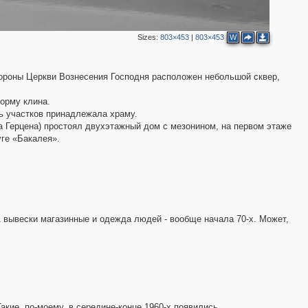
2
10
5
4
Sizes:
803×453
|
803×453
W
9
4
ороны Церкви Вознесения Господня расположен небольшой сквер,
орму клина.
ь участков принадлежала храму.
ца Герцена) простоял двухэтажный дом с мезонином, на первом этаже
ге «Бакалея».
2
3
3
. А вывески магазинные и одежда людей - вообще начала 70-х. Может,
кие, по-моему, в середине-конце 1960-х появились...