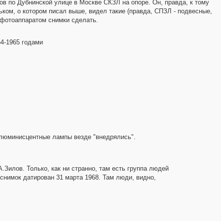
ов по Дубнинской улице в Москве СКЗЛ на опоре. Он, правда, к тому
ьком, о котором писал выше, видел такие (правда, СПЗЛ - подвесные,
 фотоаппаратом снимки сделать.
54-1965 годами
а люминисцентные лампы везде "внедрялись".
А.Зилов. Только, как ни странно, там есть группа людей
 снимок датирован 31 марта 1968. Там люди, видно,