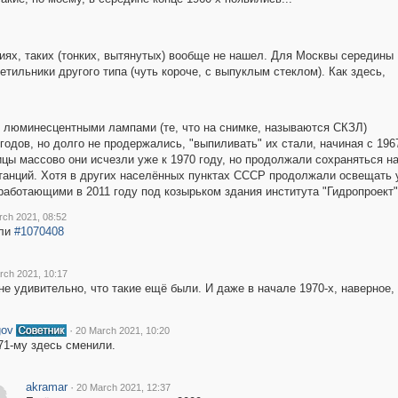
ях, таких (тонких, вытянутых) вообще не нашел. Для Москвы середины
етильники другого типа (чуть короче, с выпуклым стеклом). Как здесь,
 люминесцентными лампами (те, что на снимке, называются СКЗЛ)
годов, но долго не продержались, "выпиливать" их стали, начиная с 196
ы массово они исчезли уже к 1970 году, но продолжали сохраняться н
нций. Хотя в других населённых пунктах СССР продолжали освещать ули
аботающими в 2011 году под козырьком здания института "Гидропроект",
rch 2021, 08:52
ыли
#1070408
rch 2021, 10:17
 не удивительно, что такие ещё были. И даже в начале 1970-х, наверное, 
gov
·
20 March 2021, 10:20
71-му здесь сменили.
akramar
·
20 March 2021, 12:37