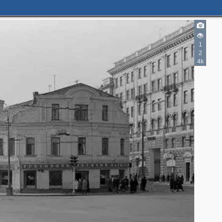
1
2
4k
6
6
2
1
15
6
5
5
25
1
9
2