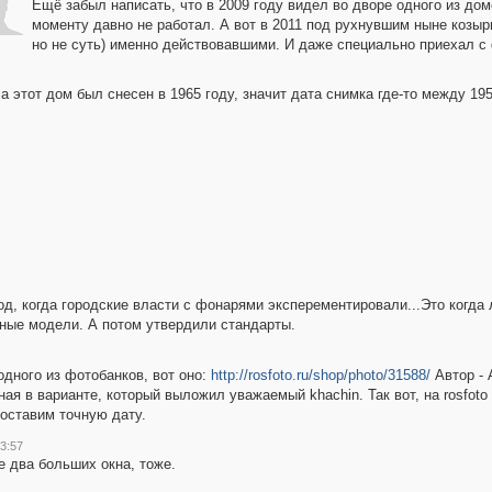
Ещё забыл написать, что в 2009 году видел во дворе одного из дом
моменту давно не работал. А вот в 2011 под рухнувшим ныне козыр
но не суть) именно действовавшими. И даже специально приехал с
а этот дом был снесен в 1965 году, значит дата снимка где-то между 19
риод, когда городские власти с фонарями эксперементировали...Это когд
зные модели. А потом утвердили стандарты.
одного из фотобанков, вот оно:
http://rosfoto.ru/shop/photo/31588/
Автор - 
ная в варианте, который выложил уважаемый khachin. Так вот, на rosfoto
поставим точную дату.
3:57
де два больших окна, тоже.