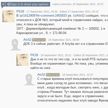
4
Sign in to share your opinion
Latest comment: 18 September 2021, 10:37
PK26
·
·
17 September 2021, 04:20
Edited 17 September 2021, 04:22
В
/p/1412909?hl=comment-2455833
ув.
/u/Alx52
сообщил, что 
относился к ДОК №3, который мной в справочнике найден, а 
увы, я пока не обнаружил.
1977 - Деревообрабатывающий комбинат № 3 — 109202, 1-я
Карачаровская ул., 8, т. 171-90-04.
Alx52
·
18 September 2021, 09:08
A
ДОК 3 и сейчас работает. А Клуба нет и в справочнике 67
PK26
·
·
18 September 2021, 10:21
Edited 18 September 2021, 1
Дык я не то что по тел.спр., я и по всей РГБ пыталс
Вообще не ограничивая года. Но пока, увы, упомина
найти не смог..
Alx52
·
18 September 2021, 10:37
A
С старые времена клуб пользовался популярно
меня даже сосед по даче вспоминал, что бегал
клуб , когда молодым был, смотреть кино, с др
стороны Рязанки. Тут никаких больше развлече
округе и не было. Еще, видел в справочнике,
относительно недалеко был клуб завода Фрезе