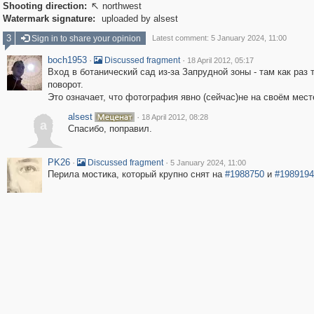
Shooting direction:
northwest

Watermark signature:
uploaded by alsest
3
Sign in to share your opinion
Latest comment: 5 January 2024, 11:00
boch1953
·
·
Discussed fragment
18 April 2012, 05:17
Вход в ботанический сад из-за Запрудной зоны - там как раз 
поворот.
Это означает, что фотография явно (сейчас)не на своём мест
alsest
·
18 April 2012, 08:28
a
Спасибо, поправил.
PK26
·
·
Discussed fragment
5 January 2024, 11:00
Перила мостика, который крупно снят на
#1988750
и
#1989194