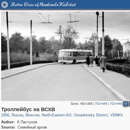
Retro View of Mankind's Habitat
Sizes:
482×308
|
702×449
|
702×449
W
319,878
1,407,206
8,286
24,495
29,248
250
13,482
148
8,293
48
Троллейбус на ВСХВ
1956
,
Russia
,
Moscow
,
North-Eastern AO
,
Ostankinsky District
,
VDNKh
Author:
К.Пастухов
Source:
Семейный архив