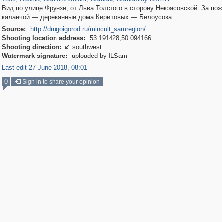
Вид по улице Фрунзе, от Льва Толстого в сторону Некрасовской. За по
каланчой — деревянные дома Кириловых — Белоусова
Source:
http://drugoigorod.ru/mincult_samregion/
Shooting location address:
53.191428,50.094166
Shooting direction:
southwest

Watermark signature:
uploaded by ILSam
Last edit 27 June 2018, 08:01
0
Sign in to share your opinion