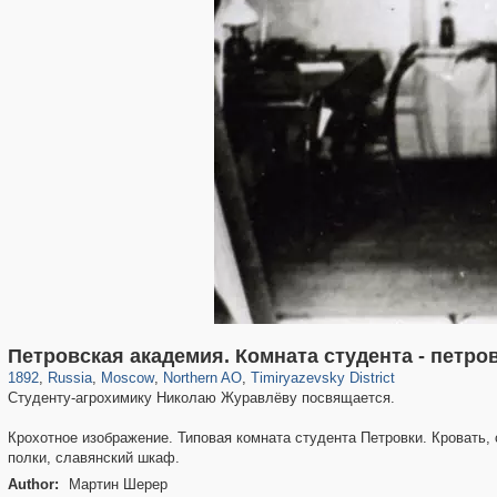
319,878
1,407,206
8,286
22,544
29,248
598
2,961
136
Петровская академия. Комната студента - петро
1892
,
Russia
,
Moscow
,
Northern AO
,
Timiryazevsky District
Студенту-агрохимику Николаю Журавлёву посвящается.
Крохотное изображение. Типовая комната студента Петровки. Кровать, 
полки, славянский шкаф.
Author:
Мартин Шерер