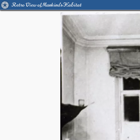
Retro View of Mankind's Habitat