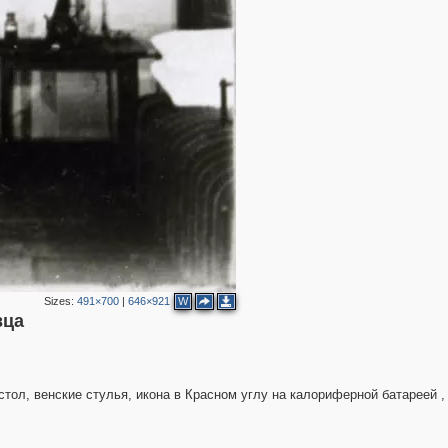
2
3
Sizes:
491×700
|
646×921
W
вца
3
стол, венские стулья, икона в Красном углу на калориферной батареей ,