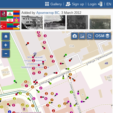
Gallery
Sign up
Login
EN
Added by
Архитектор ВС
, 3 March 2012
4
OSM
8
3
8
2
2
2
4
3
2
2
2
2
5
7
3
2
2
3
2
8
3
2
5
6
7
2
3
2
3
7
2
2
3
2
2
2
2