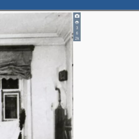
3
6
2k
2