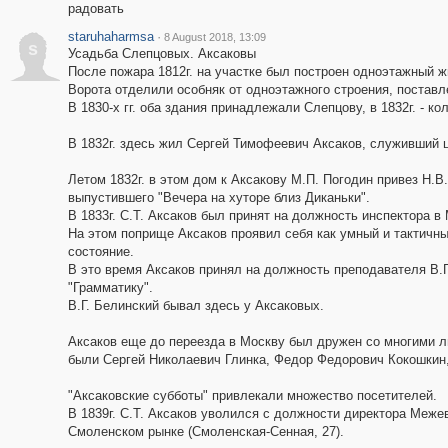
радовать
staruhaharmsa
·
8 August 2018, 13:09
s
Усадьба Слепцовых. Аксаковы
После пожара 1812г. на участке был построен одноэтажный ж
Ворота отделили особняк от одноэтажного строения, поставл
В 1830-х гг. оба здания принадлежали Слепцову, в 1832г. - к
В 1832г. здесь жил Сергей Тимофеевич Аксаков, служивший 
Летом 1832г. в этом дом к Аксакову М.П. Погодин привез Н.В.
выпустившего "Вечера на хуторе близ Диканьки".
В 1833г. С.Т. Аксаков был принят на должность инспектора в 
На этом поприще Аксаков проявил себя как умный и тактичны
состояние.
В это время Аксаков принял на должность преподавателя В.Г
"Грамматику".
В.Г. Белинский бывал здесь у Аксаковых.
Аксаков еще до переезда в Москву был дружен со многими л
были Сергей Николаевич Глинка, Федор Федорович Кокошкин
"Аксаковские субботы" привлекали множество посетителей.
В 1839г. С.Т. Аксаков уволился с должности директора Меже
Смоленском рынке (Смоленская-Сенная, 27).