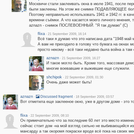
Москвичи стали заклеивать окна в июле 1941, после пер
были заклеены. На этом же снимке ПОДАВЛЯЮЩЕЕ боль
Поэтому неправильно использовать 1941 и 1942 гг. в ка
времени съёмки. А что касается моего личного мнения
aznazn - снимок ПОСЛЕВОЕННЫЙ. "Я так думаю" (С)
flixa
·
21 September 2009, 16:14
f
Всё таки я думаю что это написана дата "1948 май 
А вам не приходило в голову что бумага на окнах м
просто некому - всё таки недавно была война а та
aznazn
·
21 September 2009, 16:27
И такое могло быть. Кроме того, массовая дем
многие воевавшие и выжившие еще служили.
shchipok
·
22 September 2009, 01:30
Очень даже может быть!
aznazn
·
·
Discussed fragment
18 September 2009, 03:57
Вот отметила еще заклееное окно, уже в другом доме - это т
flixa
·
22 September 2009, 08:10
f
Оч примечательно что за последние 60 лет это место измени
сейчас стоит дом -на мой взгляд сильно не выбивающийся и
мансарду а так окоромя покраски вроде всё пока на своих ме