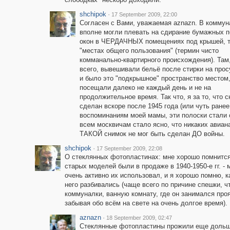
shchipok
·
17 September 2009, 22:00
Согласен с Вами, уважаемая aznazn. В коммун
вполне могли плевать на сдирание бумажных п
окон в ЧЕРДАЧНЫХ помещениях под крышей, т.е
"местах общего пользования" (термин чисто
комманально-квартирного происхождения). Там
всего, вывешивали бельё после стирки на прос
и было это "подкрышное" пространство местом,
посещали далеко не каждый день и не на
продолжительное время. Так что, я за то, что 
сделан вскоре после 1945 года (или чуть ранее 
воспоминаниям моей мамы, эти полоски стали с
всем москвичам стало ясно, что никаких авиана
ТАКОЙ снимок не мог быть сделан ДО войны.
shchipok
·
17 September 2009, 22:08
О стеклянных фотопластинах: мне хорошо помнится
старых моделей были в продаже в 1940-1950-е гг. 
очень активно их использовал, и я хорошо помню, к
него разбивались (чаще всего по причине спешки, 
коммуналки, ванную комнату, где он занимался про
забывая обо всём на свете на очень долгое время).
aznazn
·
18 September 2009, 02:47
Стеклянные фотопластины прожили еще дольше