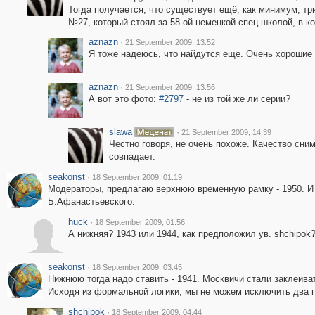
Тогда получается, что существует ещё, как минимум, т
№27, который стоял за 58-ой немецкой спец.школой, в к
aznazn
·
21 September 2009, 13:52
Я тоже надеюсь, что найдутся еще. Очень хорошие
aznazn
·
21 September 2009, 13:56
А вот это фото:
#2797
- не из той же ли серии?
slawa
·
21 September 2009, 14:39
Честно говоря, не очень похоже. Качество сним
совпадает.
seakonst
·
18 September 2009, 01:19
Модераторы, предлагаю верхнюю временную рамку - 1950. И 
Б.Афанастьевского.
huck
·
18 September 2009, 01:56
А нижняя? 1943 или 1944, как предположил ув. shchipok
seakonst
·
18 September 2009, 03:45
Нижнюю тогда надо ставить - 1941. Москвичи стали заклеива
Исходя из формальной логики, мы не можем исключить два п
shchipok
·
18 September 2009, 04:44