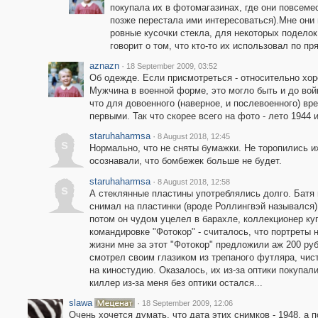
покупала их в фотомагазинах, где они повсеме
позже перестала ими интересоваться).Мне они
ровные кусочки стекла, для некоторых подело
говорит о том, что кто-то их использовал по п
aznazn
·
18 September 2009, 03:52
Об одежде. Если присмотреться - относительно хо
Мужчина в военной форме, это могло быть и до вой
что для довоенного (наверное, и послевоенного) в
первыми. Так что скорее всего на фото - лето 1944 
staruhaharmsa
·
8 August 2018, 12:45
s
Нормально, что не сняты бумажки. Не торопились их 
осознавали, что бомбежек больше не будет.
staruhaharmsa
·
8 August 2018, 12:58
s
А стеклянные пластины употреблялись долго. Батя 
снимал на пластинки (вроде Роллингвэй назывался).
потом он чудом уцелел в барахле, коллекционер куп
командировке "Фотокор" - считалось, что портреты 
жизни мне за этот "Фотокор" предложили аж 200 руб (
смотрел своим глазиком из трепаного футляра, чис
на киностудию. Оказалось, их из-за оптики покупали.
киллер из-за меня без оптики остался...
slawa
·
18 September 2009, 12:06
Очень хочется думать, что дата этих снимков - 1948, а