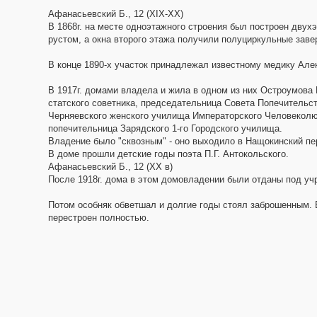
Афанасьевский Б., 12 (XIX-XX)
В 1868г. на месте одноэтажного строения был построен дву
рустом, а окна второго этажа получили полуциркульные заве
В конце 1890-х участок принадлежал известному медику Але
В 1917г. домами владела и жила в одном из них Остроумова
статского советника, председательница Совета Попечительст
Черняевского женского училища Императорского Человеколюб
попечительница Зарядского 1-го Городского училища.
Владение было "сквозным" - оно выходило в Нащокинский пе
В доме прошли детские годы поэта П.Г. Антокольского.
Афанасьевский Б., 12 (XX в)
После 1918г. дома в этом домовладении были отданы под уч
Потом особняк обветшал и долгие годы стоял заброшенным. В 
перестроен полностью.