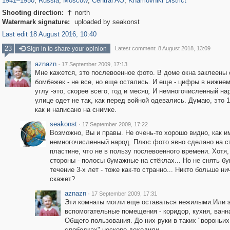
1941
–
1950
,
Russia
,
Moscow
,
Central AO
,
Khamovniki District
Shooting direction:
north

Watermark signature:
uploaded by seakonst
Last edit 18 August 2016, 10:40
23
Sign in to share your opinion
Latest comment: 8 August 2018, 13:09
aznazn
·
17 September 2009, 17:13
Мне кажется, это послевоенное фото. В доме окна заклеены 
бомбежек - не все, но еще остались. И еще - цифры в нижне
углу -это, скорее всего, год и месяц. И немногочисленный на
улице одет не так, как перед войной одевались. Думаю, это 1
как и написано на снимке.
seakonst
·
17 September 2009, 17:22
Возможно, Вы и правы. Не очень-то хорошо видно, как и
немногочисленный народ. Плюс фото явно сделано на с
пластине, что не в пользу послевоенного времени. Хотя,
стороны - полосы бумажные на стёклах... Но не снять б
течение 3-х лет - тоже как-то странно... Никто больше ни
скажет?
aznazn
·
17 September 2009, 17:31
Эти комнаты могли еще оставаться нежилыми.Или 
вспомогательные помещения - коридор, кухня, ванн
Общего пользования. До них руки в таких "вороньих
слободках" нескоро доходили.