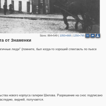
3
2
Sizes:
864×549
|
1050×668
|
1250×795
W
2
та от Знаменки
2
гичные люди" (помните, был когда-то хороший спектакль по пьесе
3
2
10
14
14
27
10
26
11
14
5
льства нового корпуса галереи Шилова. Разрешение на снос подписано
4
следию, видней, получается.