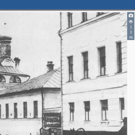
2
1
3
4k
2
2