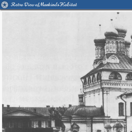
Retro View of Mankind's Habitat