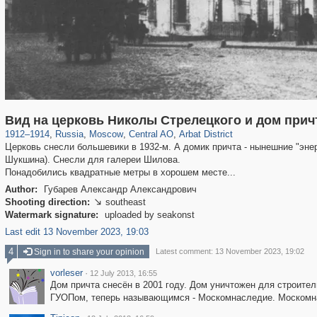
319,861
1,406,852
160,009
8,286
29,243
5,916
13,485
356
Вид на церковь Николы Стрелецкого и дом прич
1912
–
1914
,
Russia
,
Moscow
,
Central AO
,
Arbat District
Церковь снесли большевики в 1932-м. А домик причта - нынешние "энер
Шукшина). Снесли для галереи Шилова.
Понадобились квадратные метры в хорошем месте...
Author:
Губарев Александр Александрович
Shooting direction:
southeast

Watermark signature:
uploaded by seakonst
Last edit 13 November 2023, 19:03
4
Sign in to share your opinion
Latest comment: 13 November 2023, 19:02
vorleser
·
12 July 2013, 16:55
Дом причта снесён в 2001 году. Дом уничтожен для строите
ГУОПом, теперь называющимся - Москомнаследие. Москомна