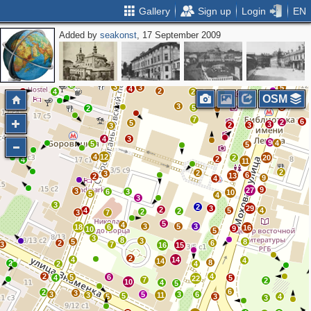
Gallery
Sign up
Login
EN
Added by
seakonst
, 17 September 2009
2
6
8
2
12
4
2
2
6
2
4
4
5
2
3
3
5
4
2
4
2
OSM
3
8
5
2
7
6
2
5
3
2
3
3
4
3
9
4
5
5
4
12
2
20
2
4
11
2
2
3
6
13
2
9
4
9
27
3
6
3
10
5
4
3
3
2
3
29
2
4
5
4
2
2
3
7
5
4
3
5
3
18
6
16
9
10
5
3
8
3
5
8
2
6
3
7
16
15
2
4
14
4
14
8
2
2
4
2
4
5
6
4
5
22
7
2
10
4
5
6
2
3
3
5
3
6
3
11
5
5
3
4
3