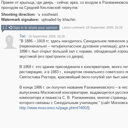
Правее от крыльца, где дверь - сейчас арка, со входом в Рахманиновск
проходом на Средний Кисловский переулок
Shooting direction:
southeast

Watermark signature:
uploaded by khachin
1
Sign in to share your opinion
Latest comment: 18 September 2009, 16:26
Tori
·
18 September 2009, 16:26
T
"В 1886 – 1918 гг. здесь находилось Синодальное певческое
(первоначально – четырехклассное духовное училище), для к
1898 г. был открыт большой зал с хорами, обладающий хоро
акустикой (его пристроили со двора).
В 1968 г. это здание присоединили к консерватории, много ле
реставрацию, и в 1983 г., концертом гениального советского 
Святослава Рихтера, красивейший бело-голубой зал был зано
В конце 1986 г. он получил название Рахманиновского – в чес
выпускника Московской консерватории, выдающегося русско
композитора и пианиста С. В. Рахманинова, многие страницы
которого связаны с Синодальным училищем." (сайт Московск
http://www.mosconsv.ru/page.phtml?4003
)