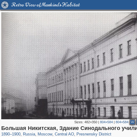
Retro View of Mankind's Habitat
Sizes:
482×350
|
804×584
|
804×584
W
319,716
1,405,779
159,930
8,286
29,243
5,916
13,323
396
Большая Никитская, Здание Синодального учил
1890
–
1900
,
Russia
,
Moscow
,
Central AO
,
Presnensky District