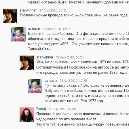
сдавали осенью 91-го, вместе с бежевыми домами на чё
starwinner
·
27 April 2010, 13:31
Троллейбусные провода точно были повешены не ранее года 
aznazn
·
27 April 2010, 14:17
Вероятно, вы ошибаетесь. Это фото сделано именно в 19
общежитиям в кадре - под них только огородили стройп
месяцев позднее:
#693
. Общежития уже начали строить, 
Теплый Стан.
starwinner
·
28 April 2010, 15:20
Увы, не ошибаюсь, ибо с сентября 1973 по июнь 19
Островитянова и Профсоюзной на автобусе до метро
что провода повесили уж точно не ранее 1975 года, 
aznazn
·
28 April 2010, 17:15
Ну что могу сказать? Это фото из семейного ал
бабушка и его собака, снимок делал он сам. По
единственный, там есть и сам друг, и он сам х
близким лет на ней. Это 1973 год.
Babaj
·
11 July 2010, 09:00
Провода были очень рано повешены, и висели бесто
недоумевал по что провода висят.
Так что тут, возможно путаница между повешением 