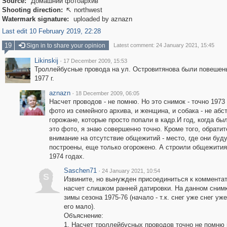
Source:
Домашний фотоархив
Shooting direction:
northwest

Watermark signature:
uploaded by aznazn
Last edit 10 February 2019, 22:28
19
Sign in to share your opinion
Latest comment: 24 January 2021, 15:45
Likinskij
·
17 December 2009, 15:53
Троллейбусные провода на ул. Островитянова были повешен
1977 г.
aznazn
·
18 December 2009, 06:05
Насчет проводов - не помню. Но это снимок - точно 1973 
фото из семейного архива, и женщина, и собака - не абс
горожане, которые просто попали в кадр.И год, когда бы
это фото, я знаю совершенно точно. Кроме того, обратит
внимание на отсутствие общежитий - место, где они буд
построены, еще только огорожено. А строили общежития
1974 годах.
Saschen71
·
24 January 2021, 10:54
S
Извините, но вынужден присоединиться к коммента
насчет слишком ранней датировки. На данном снимк
зимы сезона 1975-76 (начало - т.к. снег уже снег уже
его мало).
Объяснение:
1. Насчет троллейбусных проводов точно не помню 