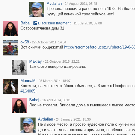
Avdalian
·
24 August 2011, 05:48
Провода повесили рано, но не в 1973! На боле
будущей конечной троллейбуса нет!
Babaj
·
·
Discussed fragment
11 July 2010, 09:08
Острровитянова дом 31
ok58
·
22 October 2011, 14:04
Вот снимки общежитий
http://retromosfoto.ucoz.ru/photo/19-0-8
Maklay
·
21 October 2015, 22:21
Там фото неверно датировано.
MarinaM
·
25 March 2014, 18:07
Кажется, на месте м.р. Узкого был лес, а ближе к Профсоюзн
#164005
.
Babaj
·
16 April 2014, 00:01
Лес не трогали. Вписали дома в имевшееся лысое место
Avdalian
·
24 January 2021, 15:30
Не лысое место, а просто чудесное поле с кучей жи
Да и часть леса покоцали прилично, особенно выст