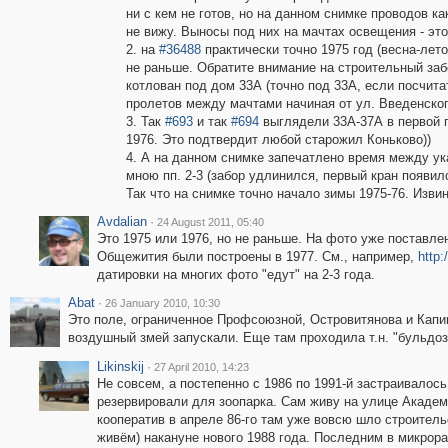
ни с кем не готов, но на данном снимке проводов ка
не вижу. Выносы под них на мачтах освещения - это
2. на
#36488
практически точно 1975 год (весна-лето
не раньше. Обратите внимание на строительный заб
котлован под дом 33А (точно под 33А, если посчита
пролетов между мачтами начиная от ул. Введенског
3. Так
#693
и так
#694
выглядели 33А-37А в первой 
1976. Это подтвердит любой старожил Коньково))
4. А на данном снимке запечатлено время между у
мною пп. 2-3 (забор удлинился, первый кран появилс
Так что на снимке точно начало зимы 1975-76. Извин
Avdalian
·
24 August 2011, 05:40
Это 1975 или 1976, но не раньше. На фото уже поставле
Общежития были построены в 1977. См., например,
http:
датировки на многих фото "едут" на 2-3 года.
Abat
·
26 January 2010, 10:30
Это поле, ограниченное Профсоюзной, Островитянова и Капиц
воздушный змей запускали. Еще там проходила т.н. "бульдозе
Likinskij
·
27 April 2010, 14:23
Не совсем, а постепенно с 1986 по 1991-й застраивалось 
резервировали для зоопарка. Сам живу на улице Академ
кооператив в апреле 86-го там уже вовсю шло строитель
живём) накануне нового 1988 года. Последним в микрора