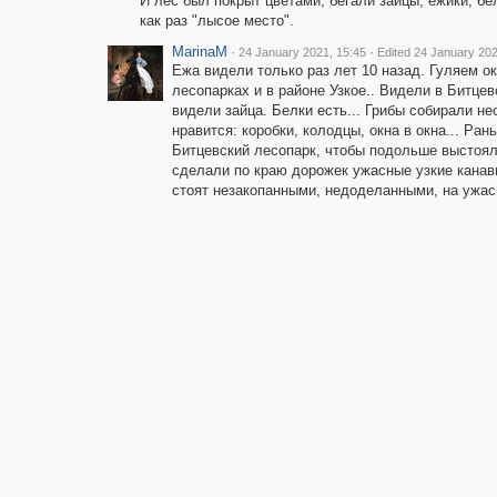
И лес был покрыт цветами, бегали зайцы, ежики, бел
как раз "лысое место".
MarinaM
·
·
24 January 2021, 15:45
Edited 24 January 202
Ежа видели только раз лет 10 назад. Гуляем о
лесопарках и в районе Узкое.. Видели в Битцевс
видели зайца. Белки есть... Грибы собирали не
нравится: коробки, колодцы, окна в окна... Ран
Битцевский лесопарк, чтобы подольше выстоял:
сделали по краю дорожек ужасные узкие канавы
стоят незакопанными, недоделанными, на ужас 