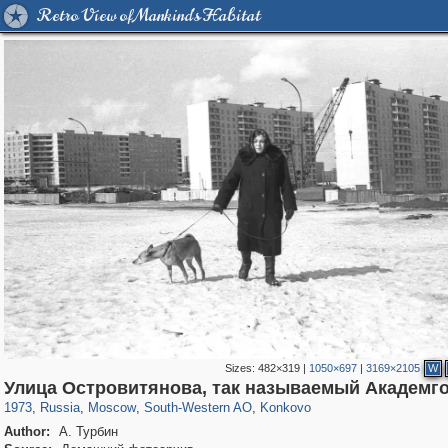
Retro View of Mankind's Habitat
Sizes:
482×319
|
1050×697
|
3169×2105
W
319,864
1,406,840
8,286
12,415
29,243
76
857
1
Улица Островитянова, так называемый Академг
1973
,
Russia
,
Moscow
,
South-Western AO
,
Konkovo
Author:
А. Турбин