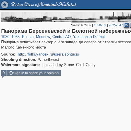
Retro View of Mankind's Habitat
Sizes:
482×37
|
1050×82
|
7025×547
W
319,779
1,406,257
159,978
8,286
29,243
5,916
13,375
458
Панорама Берсеневской и Болотной набережны
1930
–
1935
,
Russia
,
Moscow
,
Central AO
,
Yakimanka District
Панорама охватывает сектор с юго-запада до севера от стрелки остров
Малого Каменного моста
Source:
http://fotki.yandex.ru/users/sontucio
Shooting direction:
northwest

Watermark signature:
uploaded by Stone_Cold_Crazy
0
Sign in to share your opinion