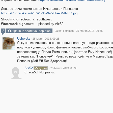
День встречи космонавтов Николаева и Поповича
http://s017.radikal.ru/i439/1212/9a/28fae84461c7.jpg
Shooting direction:
southwest

Watermark signature:
uploaded by Alx52
2
Sign in to share your opinion
Latest comment: 25 March 2013, 09:36
Usheletz
·
25 March 2013, 09:23
Я жутко извиняюсь за свою провинциальную недограмотность
подписи к данному фото фамилия нашего любимого космонав
первопроходца Павла Романовича (Царствие Ему Небесное!)
звучать как "ПоповичА". Речь, то ведь идёт не о Марине Лав
Попович (Дай Ей Бог Здоровья)!
Alx52
·
25 March 2013, 09:36
A
Спасибо! Исправил.