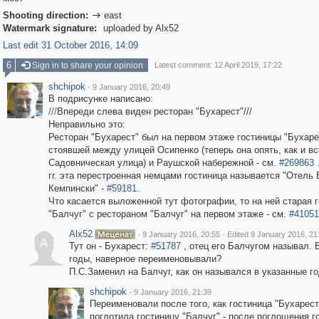
Shooting direction:
east

Watermark signature:
uploaded by Alx52
Last edit 31 October 2016, 14:09
6
Sign in to share your opinion
Latest comment: 12 April 2019, 17:22
shchipok
·
9 January 2016, 20:49
В подрисунке написано:
///
Впереди слева виден ресторан "Бухарест"///
Неправильно это:
Ресторан "Бухарест" был на первом этаже гостиницы "Бухаре
стоявшей между улицей Осипенко (теперь она опять, как и вс
Садовническая улица) и Раушской набережной - см.
#269863
.
гг. эта перестроенная немцами гостиница называется "Отель 
Кемпински" -
#59181
.
Что касается выложенной тут фотографии, то на ней старая 
"Балчуг" с рестораном "Балчуг" на первом этаже - см.
#41051
Alx52
·
·
9 January 2016, 20:55
Edited 9 January 2016, 21
A
Тут он - Бухарест:
#51787
, отец его Балчугом называл. 
годы, наверное переименовывали?
П.С.Заменил на Балчуг, как он назывался в указанные г
shchipok
·
9 January 2016, 21:39
Переименовали после того, как гостиница "Бухарест
поглотила гостиницу "Балчуг" - после поглощения г