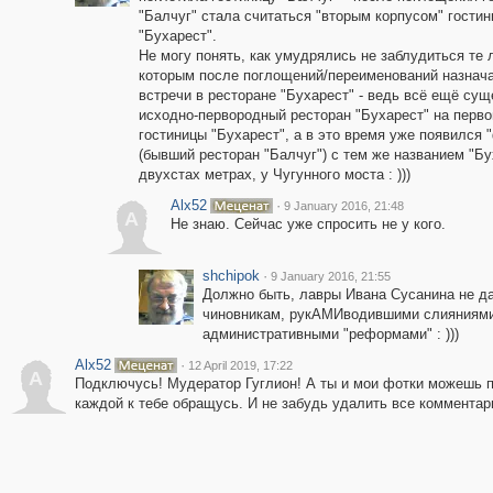
"Балчуг" стала считаться "вторым корпусом" гости
"Бухарест".
Не могу понять, как умудрялись не заблудиться те 
которым после поглощений/переименований назнач
встречи в ресторане "Бухарест" - ведь всё ещё су
исходно-первородный ресторан "Бухарест" на перв
гостиницы "Бухарест", а в это время уже появился 
(бывший ресторан "Балчуг") с тем же названием "Бу
двухстах метрах, у Чугунного моста : )))
Alx52
·
9 January 2016, 21:48
A
Не знаю. Сейчас уже спросить не у кого.
shchipok
·
9 January 2016, 21:55
Должно быть, лавры Ивана Сусанина не да
чиновникам, рукАМИводившими слияниями
административными "реформами" : )))
Alx52
·
12 April 2019, 17:22
A
Подключусь! Мудератор Гуглион! А ты и мои фотки можешь п
каждой к тебе обращусь. И не забудь удалить все комментари