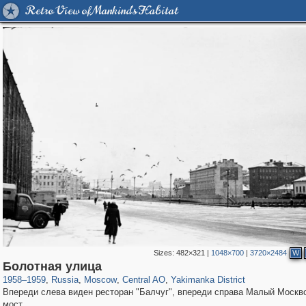
Retro View of Mankind's Habitat
Sizes:
482×321
|
1048×700
|
3720×2484
W
319,779
1,406,257
159,978
8,286
29,243
5,916
13,375
458
Болотная улица
1958
–
1959
,
Russia
,
Moscow
,
Central AO
,
Yakimanka District
Впереди слева виден ресторан "Балчуг", впереди справа Малый Москв
мост