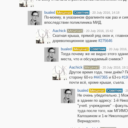
bualed
·
20 July 2016, 14:18
По-моему, в указанном фрагменте как раз и с
впоследствии поликлиника МИД.
Aachick
·
20 July 2016, 15:42
Скатная крыша, прямой ряд окон и, главно
дореволюционное здание
#275646
bualed
·
20 July 2016,
Тогда почему же не видно этого здан
места, что и обсуждаемый снимок?
Aachick
·
20 July 2016, 19:
Другое время года, тени днём? П
сторону 60-го
#447365
и 63-го
#19
почти всё, кроме крыши, съела.
bualed
·
2
Не очень убедительно.:) Мож
в здании по адресу: 1-й Ни
"учеб. учреждение" - факу
туда после того, как МГИМО
Калошином и 1-м Николощеп
Вернадского.