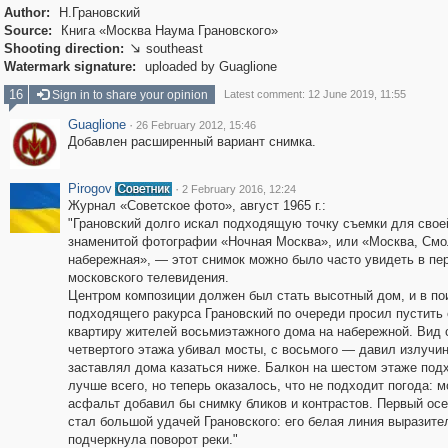
Author:
Н.Грановский
Source:
Книга «Москва Наума Грановского»
Shooting direction:
southeast

Watermark signature:
uploaded by Guaglione
16
Sign in to share your opinion
Latest comment: 12 June 2019, 11:55
Guaglione
·
26 February 2012, 15:46
Добавлен расширенный вариант снимка.
Pirogov
·
2 February 2016, 12:24
Журнал «Советское фото», август 1965 г.:
"Грановский долго искал подходящую точку съемки для свое
знаменитой фотографии «Ночная Москва», или «Москва, Смо
набережная», — этот снимок можно было часто увидеть в пе
московского телевидения.
Центром композиции должен был стать высотный дом, и в по
подходящего ракурса Грановский по очереди просил пустить 
квартиру жителей восьмиэтажного дома на набережной. Вид 
четвертого этажа убивал мосты, c восьмого — давил излучин
заставлял дома казаться ниже. Балкон на шестом этаже под
лучше всего, но теперь оказалось, что не подходит погода: 
асфальт добавил бы снимку бликов и контрастов. Первый осе
стал большой удачей Грановского: его белая линия выразите
подчеркнула поворот реки."