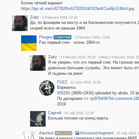
Более чёткий вариант
https://pp.vk.me/c627820/v627820316/323e4/Cso8jcG30s4.jpg
Ziatz
·
2 February 2016, 12:32
Да, по фонарям на мосту и на Калининском получается 1
скорей всего не раньше 1964.
Pirogov
·
2 February 2016, 13:50
Раз первый снег - осень 1964-го.
Ziatz
·
·
2 February 2016, 20:10
Edited 2 February 2016, 2
Я не уверен, что это первый снег. На газонах в
довольно большие сугробы. Это может быть отт
И льдины на реке!
FUZZ
·
12 June 2019, 11:55
Варианты:
#35291
(3605×2416) uploaded by akola, 23 
По датировке =>
/p/876438?hl=comment-19
2019
Сергей
·
20 July 2016, 12:29
Больше похоже на конец марта.
Aachick
·
·
Discussed fragment
20 July 2016, 
Не вижу и начала строительства поликлиники МИД, 