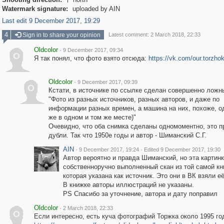

Watermark signature:
uploaded by AIN
Last edit 9 December 2017, 19:29
4
Sign in to share your opinion
Latest comment: 2 March 2018, 22:33
Oldcolor
·
9 December 2017, 09:34
O
Я так понял, что фото взято отсюда:
https://vk.com/our.torzho
Oldcolor
·
9 December 2017, 09:39
O
Кстати, в источнике по ссылке сделан совершенно ложн
"Фото из разных источников, разных авторов, и даже по
информации разных времен, а машина на них, похоже, од
же в одном и том же месте)"
Очевидно, что оба снимка сделаны одномоментно, это п
дубли. Так что 1950е годы и автор - Шиманский С.Г.
AIN
·
·
9 December 2017, 19:24
Edited 9 December 2017, 19:30
Автор вероятно и правда Шиманский, но эта картинк
собственноручно выполненный скан из той самой кн
которая указана как источник. Это они в ВК взяли её
В книжке авторы иллюстраций не указаны.
PS Спасибо за уточнение, автора и дату поправил
Oldcolor
·
2 March 2018, 22:33
O
Если интересно, есть куча фотографий Торжка около 1995 го