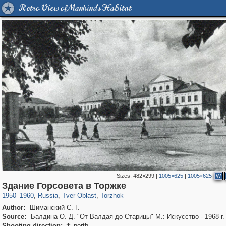
Retro View of Mankind's Habitat
Sizes:
482×299
|
1005×625
|
1005×625
W
22,582
1,406,242
544
953
29,243
60
Здание Горсовета в Торжке
1950
–
1960
,
Russia
,
Tver Oblast
,
Torzhok
Author:
Шиманский С. Г.
Source:
Балдина О. Д. "От Валдая до Старицы" М.: Искусство - 1968 г.
Shooting direction:
north