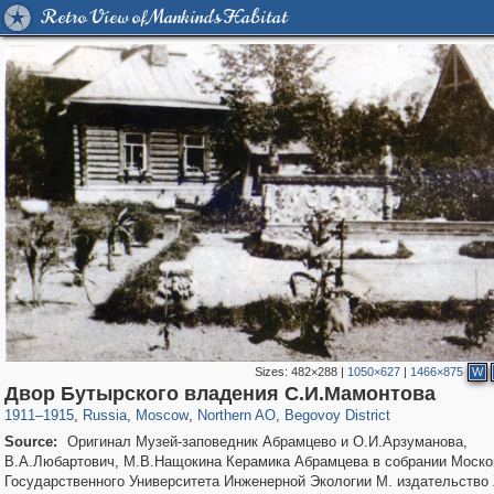
Retro View of Mankind's Habitat
Sizes:
482×288
|
1050×627
|
1466×875
W
319,780
1,406,277
8,286
22,533
29,243
598
2,821
103
Двор Бутырского владения С.И.Мамонтова
1911
–
1915
,
Russia
,
Moscow
,
Northern AO
,
Begovoy District
Source:
Оригинал Музей-заповедник Абрамцево и О.И.Арзуманова,
В.А.Любартович, М.В.Нащокина Керамика Абрамцева в собрании Моско
Государственного Университета Инженерной Экологии М. издательств