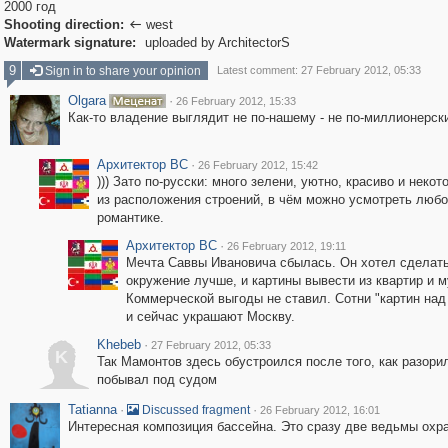
2000 год
Shooting direction:
west

Watermark signature:
uploaded by ArchitectorS
9
Sign in to share your opinion
Latest comment: 27 February 2012, 05:33
Olgara
·
26 February 2012, 15:33
Как-то владение выглядит не по-нашему - не по-миллионерски!
Архитектор ВС
·
26 February 2012, 15:42
))) Зато по-русски: много зелени, уютно, красиво и некот
из расположения строений, в чём можно усмотреть любо
романтике.
Архитектор ВС
·
26 February 2012, 19:11
Мечта Саввы Ивановича сбылась. Он хотел сделат
окружение лучше, и картины вывести из квартир и м
Коммерческой выгоды не ставил. Сотни "картин над
и сейчас украшают Москву.
Khebeb
·
27 February 2012, 05:33
K
Так Мамонтов здесь обустроился после того, как разори
побывал под судом
Tatianna
·
·
Discussed fragment
26 February 2012, 16:01
Интересная композиция бассейна. Это сразу две ведьмы охр