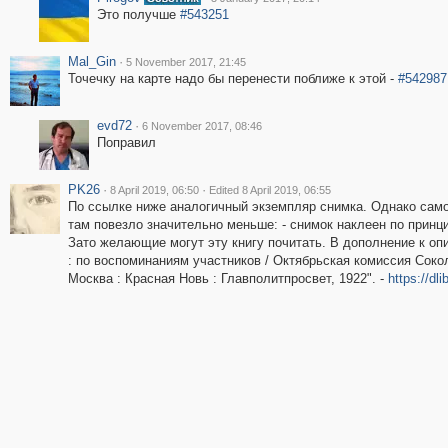
Это получше
#543251
Mal_Gin
·
5 November 2017, 21:45
Точечку на карте надо бы перенести поближе к этой -
#542987
evd72
·
6 November 2017, 08:46
Поправил
PK26
·
·
8 April 2019, 06:50
Edited 8 April 2019, 06:55
По ссылке ниже аналогичный экземпляр снимка. Однако само
там повезло значительно меньше: - снимок наклеен по принцип
Зато желающие могут эту книгу почитать. В дополнение к оп
: по воспоминаниям участников / Октябрьская комиссия Соколь
Москва : Красная Новь : Главполитпросвет, 1922". -
https://dl