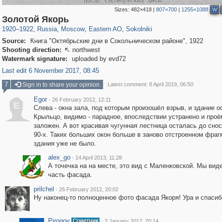
Sizes:
482×418
|
807×700
|
1255×1088
W
319,780
1,406,506
8,286
20,925
29,243
306
5,622
49
Золотой Якорь
1920
–
1922
,
Russia
,
Moscow
,
Eastern AO
,
Sokolniki
Source:
Книга "Октябрьские дни в Сокольническом районе", 1922
Shooting direction:
northwest

Watermark signature:
uploaded by evd72
Last edit 6 November 2017, 08:45
7
Sign in to share your opinion
Latest comment: 8 April 2019, 06:50
Egor
·
26 February 2012, 12:11
E
Слева - окна зала, под которым произошёл взрыв, и здание о
Крыльцо, видимо - парадное, впоследствии устранено и проё
заложен. А вот красивая чугунная лестница осталась до снос
90-х. Таких больших окон больше в заново отстроенном фраг
здания уже не было.
alex_go
·
14 April 2013, 11:28
А точечка на на месте, это вид с Маленковской. Мы ви
часть фасада.
prilchel
·
26 February 2012, 20:02
Ну наконец-то полноценное фото фасада Якоря! Ура и спасиб
Pirogov
·
3 January 2017, 20:14