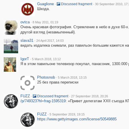
Guaglione
·
·
Discussed fragment
30 September 2010, 17:
Шкода.
ovtca
·
8 May 2011, 01:19
Очень красивая фотография. Стремление в небо в духе 60-х.
другой взгляд (незамыленный).
slava31
·
24 April 2017, 14:03
видать издалека снимали, раз павильон большим кажется н
IgorT
·
5 March 2018, 13:12
Я в этом павильоне телевизор покупал, панасоник, 1300.000 
Photosnob
·
5 March 2018, 13:15
25 без права переписки
FUZZ
·
·
Discussed fragment
27 September 2018, 20:26
/p/749323?hl=frag-1595319
: «Привет делегатам XXII съезда К
FUZZ
·
5 September 2019, 19:15
https://www.gettyimages.com/license/50549885