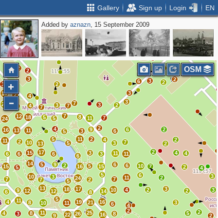
Gallery
Sign up
Login
EN
Added by
aznazn
, 15 September 2009
3
3
2
2
3
2
2
3
2
5
3
4
2
2
2
4
OSM
4
2
3
3
2
3
6
2
3
2
3
16
2
4
3
7
22
3
3
2
4
7
5
7
7
12
8
18
5
7
5
11
24
2
4
9
6
2
16
13
11
3
6
5
5
11
2
4
2
11
2
7
10
5
3
13
2
2
17
15
3
4
11
4
6
6
6
3
11
6
14
5
9
6
2
6
5
10
15
16
15
7
2
5
4
5
6
3
10
3
11
2
24
7
7
7
2
5
13
17
3
18
10
4
2
3
9
12
2
12
14
6
8
5
11
4
19
16
8
21
3
10
11
6
4
2
2
11
25
4
8
5
3
26
8
22
16
9
2