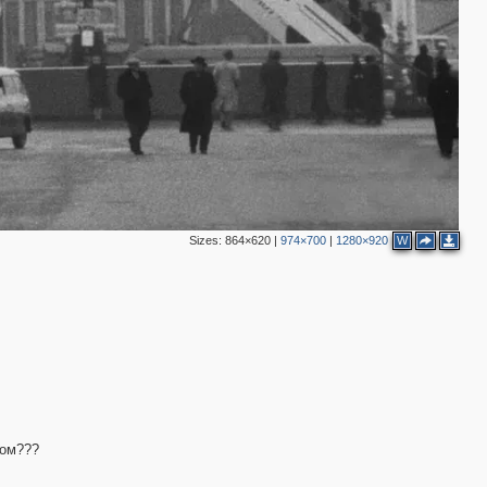
2
2
3
Sizes:
864×620
|
974×700
|
1280×920
W
2
2
4
том???