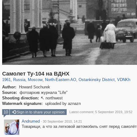
319,780
1,406,258
8,286
24,488
29,243
250
13,481
148
8,293
48
Самолет Ту-104 на ВДНХ
1961
,
Russia
,
Moscow
,
North-Eastern AO
,
Ostankinsky District
,
VDNKh
Author:
Howard Sochurek
Source:
фотоархив журнала "Life"
Shooting direction:
northwest

Watermark signature:
uploaded by aznazn
10
Sign in to share your opinion
Latest comment: 5 September 2019, 19:52
Andrumed
·
30 September 2010, 14:21
Товарищи, а что за легковой автомобиль снят перед самолё