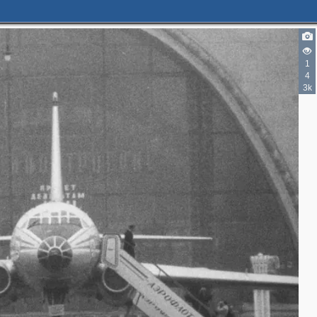
1
4
2
2
3k
18
10
19
14
6
24
15
2
3
7
3
4
2
2
2
2